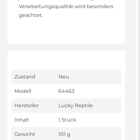
Verarbeitungsqualität wird besonders
geachtet.
Technisches
Wert
Zustand
Neu
Merkmal
Modell
64463
Hersteller
Lucky Reptile
Inhalt
1 Stück
Gewicht
101 g