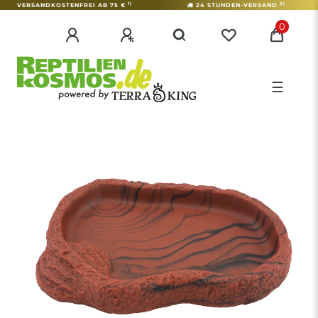
1)
2)
VERSANDKOSTENFREI AB 75 €
24 STUNDEN-VERSAND
0
☰