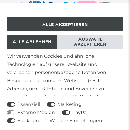
ALLE AKZEPTIEREN
© Copyright 2026 | Alle Rechte vorbehalten.
AUSWAHL
ALLE ABLEHNEN
AKZEPTIEREN
Wir verwenden Cookies und ähnliche
1) Gilt nicht für Sendungen mit Futterinsekten,
Technologien auf unserer Website und
Lebendpflanzen, Frostfutter oder lebende Tiere, sowie
Lieferungen per Spedition
verarbeiten personenbezogene Daten von
Besucher:innen unserer Webseite (z.B. IP-
2) gilt für sofort lieferbare Artikel und Produkte die keine
gesonderte Versandregelung besitzen.
Adresse), um z.B. Inhalte und Anzeigen zu
personalisieren, Medien von Drittanbietern
Soweit nicht anders genannt, basieren alle
Essenziell
Marketing
einzubinden oder Zugriffe auf unsere Website zu
Prozentangaben von Sonderangeboten auf die Ersparnis
gegenüber der UVP des Herstellers.
Externe Medien
PayPal
analysieren. Die Datenverarbeitung erfolgt erst
Funktional
Weitere Einstellungen
durch gesetzte Cookies. Wir teilen diese Daten
mit Dritten, die wir in den Einstellungen