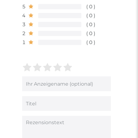
5
0
4
0
3
0
2
0
1
0
Bewertungssterne
1
2
3
4
5
von
von
von
von
von
5
5
5
5
5
Ihr
Platzhalter
Bewertungssternen
Bewertungssternen
Bewertungsstern
Bewertungsster
Bewertungsst
Anzeigename
(optional)
Titel