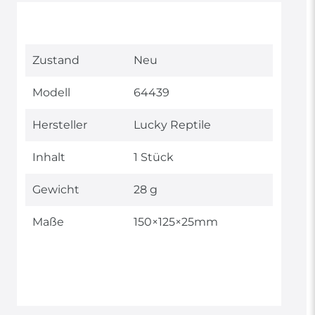
Technisches
Wert
Zustand
Neu
Merkmal
Modell
64439
Hersteller
Lucky Reptile
Inhalt
1 Stück
Gewicht
28 g
Maße
150×125×25mm