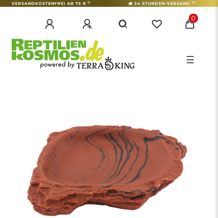
1)
2)
VERSANDKOSTENFREI AB 75 €
24 STUNDEN-VERSAND
0
☰