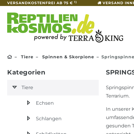
1)
VERSANDKOSTENFREI AB 75 €
VERSAND INN
Tiere
Spinnen & Skorpione
Springspinn
Kategorien
SPRING
Tiere
Springspinn
Terrarium.
Echsen
In unserer 
umfassende 
Schlangen
gesunden Ti