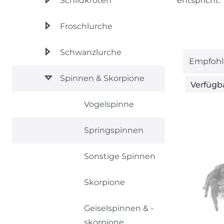
Schildkröten
entspricht.
Froschlurche
Schwanzlurche
Spinnen & Skorpione
Verfügb
Nicht
Vogelspinne
Springspinnen
Sonstige Spinnen
Skorpione
Geiselspinnen & -
skorpione