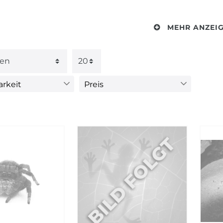
MEHR ANZEI
arkeit
Preis
 verfügbar
4
€
―
€
ÜBERNEHMEN