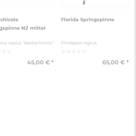
chicola
Florida Springspinne
gspinne NZ mittel
pus regius "Apalachicola"
Phidippus regius
45,00 € *
65,00 € *