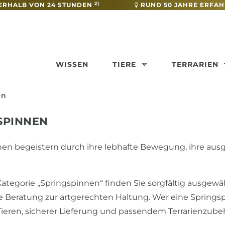
2)
ERHALB VON 24 STUNDEN
RUND 50 JAHRE ERFA
WISSEN
TIERE
TERRARIEN
en
SPINNEN
en begeistern durch ihre lebhafte Bewegung, ihre aus
Kategorie „Springspinnen“ finden Sie sorgfältig ausgewähl
Beratung zur artgerechten Haltung. Wer eine Springspi
eren, sicherer Lieferung und passendem Terrarienzubeh