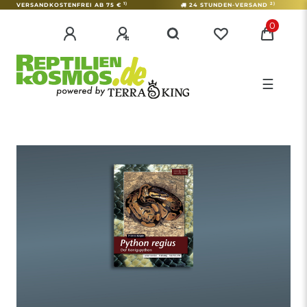
1)
2)
VERSANDKOSTENFREI AB 75 €
24 STUNDEN-VERSAND
0
☰