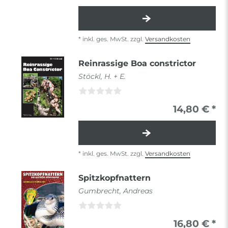
*
inkl. ges. MwSt.
zzgl.
Versandkosten
Reinrassige Boa constrictor
Stöckl, H. + E.
14,80 € *
*
inkl. ges. MwSt.
zzgl.
Versandkosten
Spitzkopfnattern
Gumbrecht, Andreas
16,80 € *