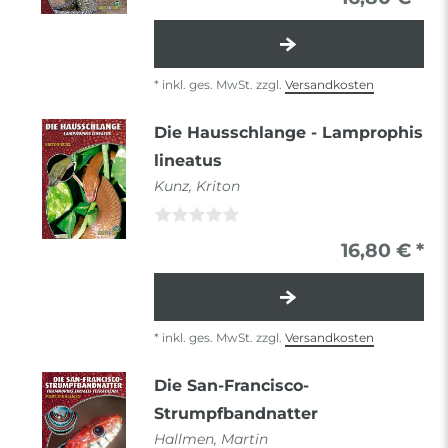
*
inkl. ges. MwSt.
zzgl.
Versandkosten
Die Hausschlange - Lamprophis
lineatus
Kunz, Kriton
16,80 € *
*
inkl. ges. MwSt.
zzgl.
Versandkosten
Die San-Francisco-
Strumpfbandnatter
Hallmen, Martin