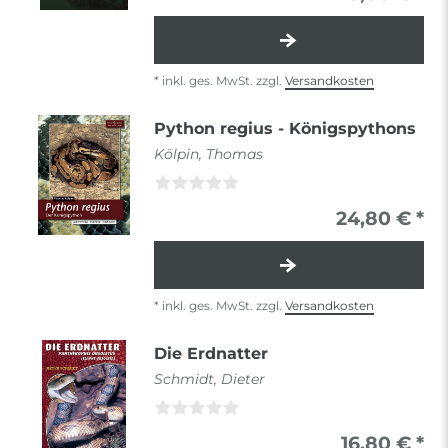
*
inkl. ges. MwSt.
zzgl.
Versandkosten
Python regius - Königspythons
Kölpin, Thomas
24,80 € *
*
inkl. ges. MwSt.
zzgl.
Versandkosten
Die Erdnatter
Schmidt, Dieter
16,80 € *