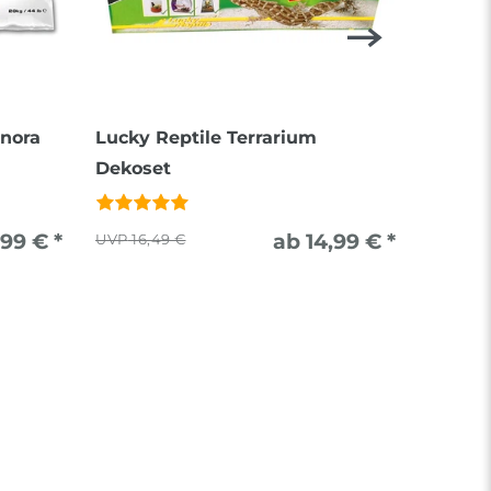
onora
Lucky Reptile Terrarium
Exo Te
Dekoset
,99 € *
ab 14,99 € *
16,49 €
4.5
Kilo