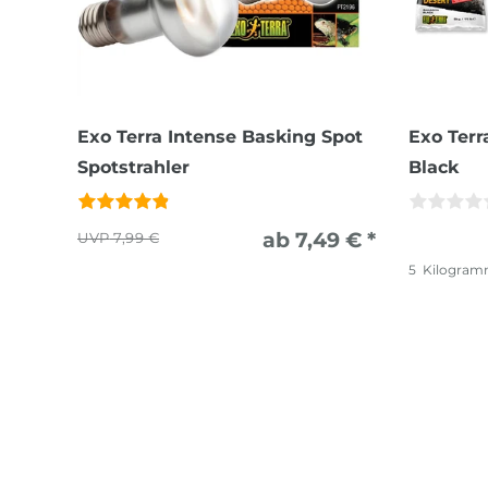
Exo Terra Intense Basking Spot
Exo Terr
Spotstrahler
Black
ab 7,49 € *
7,99 €
5
Kilogra