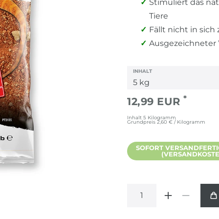
Stimuliert das na
Tiere
Fällt nicht in si
Ausgezeichneter 
INHALT
*
12,99 EUR
Inhalt
5
Kilogramm
Grundpreis
2,60 € / Kilogramm
SOFORT VERSANDFERTIG,
(VERSANDKOSTEN