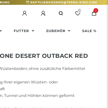
HRUNG
REPTILIENKOSMOS@TERRA-KING.COM
0
0
FUTTER
ZUBEHÖR
SALE %
TONE DESERT OUTBACK RED
 Wüstenboden; ohne zusätzliche Färbemittel
ng Ihrer eigenen Wüsten- oder
aft
n, Tunnel und Höhlen können geformt