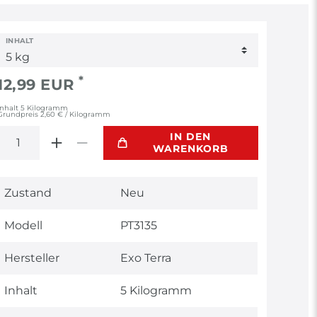
INHALT
*
12,99 EUR
Inhalt
5
Kilogramm
Grundpreis
2,60 € / Kilogramm
IN DEN
WARENKORB
Technisches
Wert
Zustand
Neu
Merkmal
Modell
PT3135
Hersteller
Exo Terra
Inhalt
5 Kilogramm