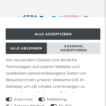
ALLE AKZEPTIEREN
© Copyright 2026 | Alle Rechte vorbehalten.
AUSWAHL
ALLE ABLEHNEN
AKZEPTIEREN
Wir verwenden Cookies und ähnliche
1) Gilt nicht für Sendungen mit Futterinsekten,
Technologien auf unserer Website und
Lebendpflanzen, Frostfutter oder lebende Tiere, sowie
Lieferungen per Spedition
verarbeiten personenbezogene Daten von
Besucher:innen unserer Webseite (z.B. IP-
2) gilt für sofort lieferbare Artikel und Produkte die keine
gesonderte Versandregelung besitzen.
Adresse), um z.B. Inhalte und Anzeigen zu
personalisieren, Medien von Drittanbietern
Soweit nicht anders genannt, basieren alle
Essenziell
Marketing
einzubinden oder Zugriffe auf unsere Website zu
Prozentangaben von Sonderangeboten auf die Ersparnis
gegenüber der UVP des Herstellers.
Externe Medien
PayPal