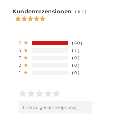
Kundenrezensionen
(61)
5
60
4
1
3
0
2
0
1
0
Bewertungssterne
1
2
3
4
5
von
von
von
von
von
5
5
5
5
5