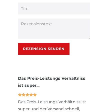
Ihr
Platzhalter
Bewertungssternen
Bewertungssternen
Bewertungsstern
Bewertungsster
Bewertungsst
Anzeigename
(optional)
Titel
Rezensionstext
REZENSION SENDEN
Das Preis-Leistungs Verhältniss
ist super...
Das Preis-Leistungs Verhältniss ist
super und der Versand schnell,