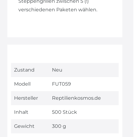
Steppengrillen zwischen 5 (!)
verschiedenen Paketen wählen.
Technisches
Wert
Zustand
Neu
Merkmal
Modell
FUT059
Hersteller
Reptilienkosmos.de
Inhalt
500 Stück
Gewicht
300 g