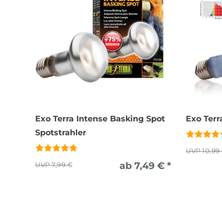
Exo Terra Intense Basking Spot
Exo Terr
Spotstrahler
10,99
ab 7,49 € *
7,99 €