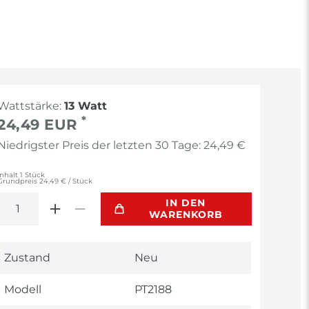
Wattstärke:
13 Watt
*
24,49 EUR
Niedrigster Preis der letzten 30 Tage:
24,49 €
Inhalt
1
Stück
Grundpreis
24,49 € / Stück
IN DEN
WARENKORB
Technisches
Wert
Zustand
Neu
Merkmal
Modell
PT2188