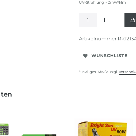
UV-Strahlung > 2mW/klm
Artikelnummer
RK1213
WUNSCHLISTE
* inkl. ges. MwSt. zzgl.
Versandk
nten