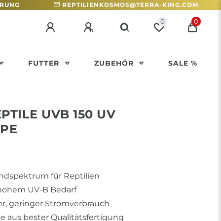
HRUNG
REPTILIENKOSMOS@TERRA-KING.COM
0
0
FUTTER
ZUBEHÖR
SALE %
PTILE UVB 150 UV
PE
ndspektrum für Reptilien
 hohem UV-B Bedarf
, geringer Stromverbrauch
aus bester Qualitätsfertigung