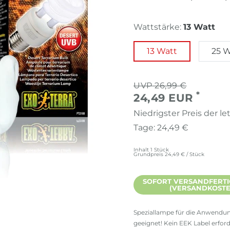
Wattstärke:
13 Watt
13 Watt
25 W
26,99 €
*
24,49 EUR
Niedrigster Preis der le
Tage:
24,49 €
Inhalt
1
Stück
Grundpreis
24,49 € / Stück
SOFORT VERSANDFERTIG,
(VERSANDKOSTEN
Speziallampe für die Anwendun
geeignet! Kein EEK Label erfor