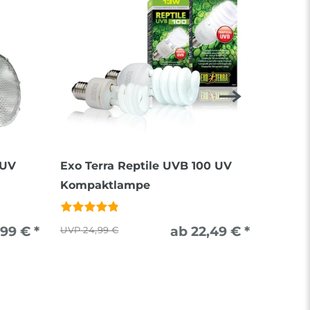
 UV
Exo Terra Reptile UVB 100 UV
Exo Te
Kompaktlampe
44,
,99 € *
ab 22,49 € *
24,99 €