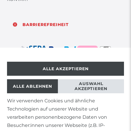
BARRIEREFREIHEIT
ALLE AKZEPTIEREN
© Copyright 2026 | Alle Rechte vorbehalten.
AUSWAHL
ALLE ABLEHNEN
AKZEPTIEREN
Wir verwenden Cookies und ähnliche
1) Gilt nicht für Sendungen mit Futterinsekten,
Technologien auf unserer Website und
Lebendpflanzen, Frostfutter oder lebende Tiere, sowie
Lieferungen per Spedition
verarbeiten personenbezogene Daten von
Besucher:innen unserer Webseite (z.B. IP-
2) gilt für sofort lieferbare Artikel und Produkte die keine