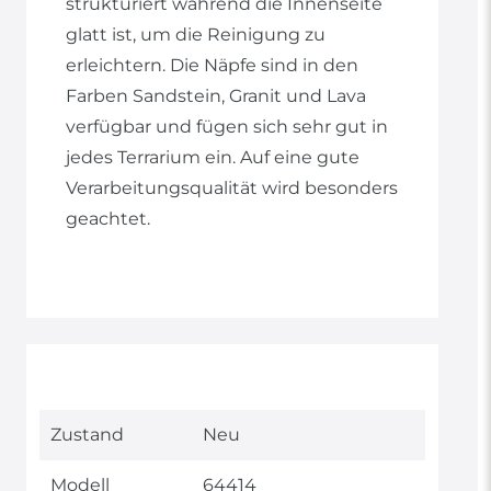
strukturiert während die Innenseite
glatt ist, um die Reinigung zu
erleichtern. Die Näpfe sind in den
Farben Sandstein, Granit und Lava
verfügbar und fügen sich sehr gut in
jedes Terrarium ein. Auf eine gute
Verarbeitungsqualität wird besonders
geachtet.
Technisches
Wert
Zustand
Neu
Merkmal
Modell
64414