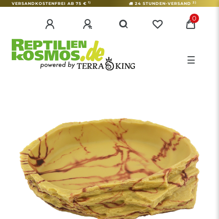
1)
2)
VERSANDKOSTENFREI AB 75 €
24 STUNDEN-VERSAND
0
☰