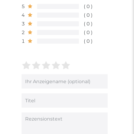
5
0
4
0
3
0
2
0
1
0
Bewertungssterne
1
2
3
4
5
von
von
von
von
von
5
5
5
5
5
Ihr
Platzhalter
Bewertungssternen
Bewertungssternen
Bewertungsstern
Bewertungsster
Bewertungsst
Anzeigename
(optional)
Titel