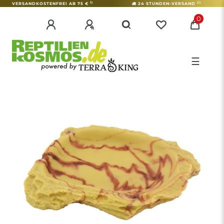
1)
2)
VERSANDKOSTENFREI AB 75 €
24 STUNDEN-VERSAND
0
☰