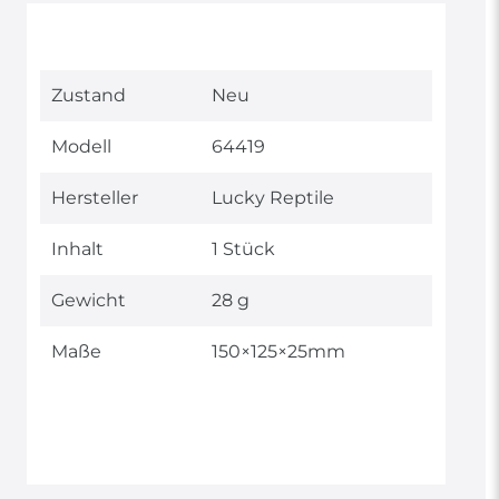
Technisches
Wert
Zustand
Neu
Merkmal
Modell
64419
Hersteller
Lucky Reptile
Inhalt
1 Stück
Gewicht
28 g
Maße
150×125×25mm