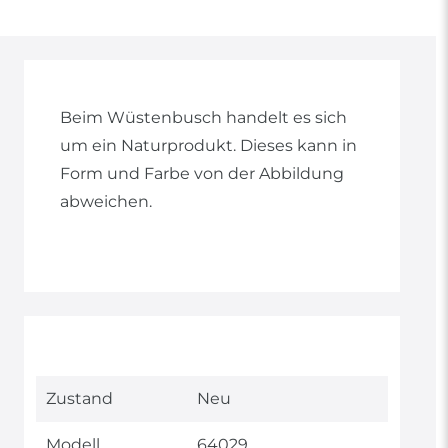
Beim Wüstenbusch handelt es sich
um ein Naturprodukt. Dieses kann in
Form und Farbe von der Abbildung
abweichen.
Technisches
Wert
Zustand
Neu
Merkmal
Modell
64029