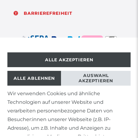
BARRIEREFREIHEIT
ALLE AKZEPTIEREN
© Copyright 2026 | Alle Rechte vorbehalten.
AUSWAHL
ALLE ABLEHNEN
AKZEPTIEREN
Wir verwenden Cookies und ähnliche
1) Gilt nicht für Sendungen mit Futterinsekten,
Technologien auf unserer Website und
Lebendpflanzen, Frostfutter oder lebende Tiere, sowie
Lieferungen per Spedition
verarbeiten personenbezogene Daten von
Besucher:innen unserer Webseite (z.B. IP-
2) gilt für sofort lieferbare Artikel und Produkte die keine
gesonderte Versandregelung besitzen.
Adresse), um z.B. Inhalte und Anzeigen zu
personalisieren, Medien von Drittanbietern