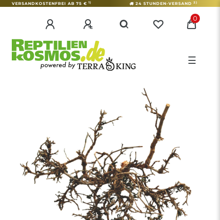
1)
2)
VERSANDKOSTENFREI AB 75 €
24 STUNDEN-VERSAND
0
☰