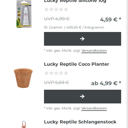
Lucky Reptile Silicone 10g
4,99 €
4,59 € *
10
Gramm
| 459,00 € / Kilogramm
*
inkl. ges. MwSt.
zzgl.
Versandkosten
Lucky Reptile Coco Planter
5,69 €
ab 4,99 € *
*
inkl. ges. MwSt.
zzgl.
Versandkosten
Lucky Reptile Schlangenstock