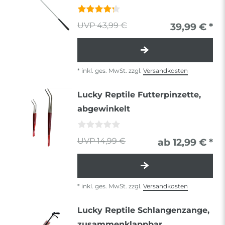
43,99 €
39,99 € *
*
inkl. ges. MwSt.
zzgl.
Versandkosten
Lucky Reptile Futterpinzette,
abgewinkelt
14,99 €
ab 12,99 € *
*
inkl. ges. MwSt.
zzgl.
Versandkosten
Lucky Reptile Schlangenzange,
zusammenklappbar