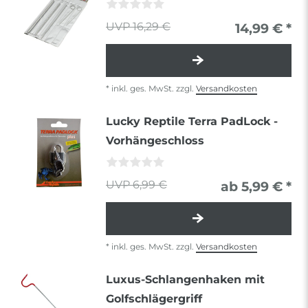
16,29 €
14,99 € *
*
inkl. ges. MwSt.
zzgl.
Versandkosten
Lucky Reptile Terra PadLock -
Vorhängeschloss
6,99 €
ab 5,99 € *
*
inkl. ges. MwSt.
zzgl.
Versandkosten
Luxus-Schlangenhaken mit
Golfschlägergriff