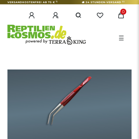
1)
2)
VERSANDKOSTENFREI AB 75 €
24 STUNDEN-VERSAND
0
☰