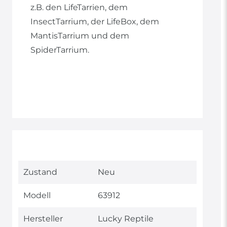
z.B. den LifeTarrien, dem
InsectTarrium, der LifeBox, dem
MantisTarrium und dem
SpiderTarrium.
Technisches
Wert
Zustand
Neu
Merkmal
Modell
63912
Hersteller
Lucky Reptile