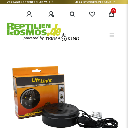
1)
2)
VERSANDKOSTENFREI AB 75 €
24 STUNDEN-VERSAND
0
☰