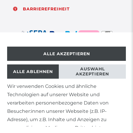
BARRIEREFREIHEIT
ALLE AKZEPTIEREN
© Copyright 2026 | Alle Rechte vorbehalten.
AUSWAHL
ALLE ABLEHNEN
AKZEPTIEREN
Wir verwenden Cookies und ähnliche
1) Gilt nicht für Sendungen mit Futterinsekten,
Technologien auf unserer Website und
Lebendpflanzen, Frostfutter oder lebende Tiere, sowie
Lieferungen per Spedition
verarbeiten personenbezogene Daten von
Besucher:innen unserer Webseite (z.B. IP-
2) gilt für sofort lieferbare Artikel und Produkte die keine
gesonderte Versandregelung besitzen.
Adresse), um z.B. Inhalte und Anzeigen zu
personalisieren, Medien von Drittanbietern
Soweit nicht anders genannt, basieren alle