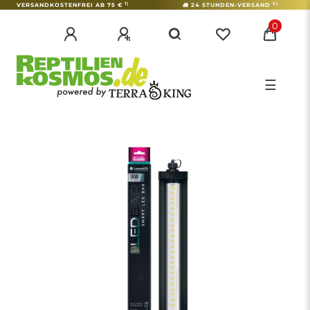
1)
2)
VERSANDKOSTENFREI AB 75 €
24 STUNDEN-VERSAND
0
☰