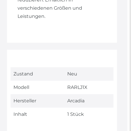
verschiedenen Größen und
Leistungen.
Technisches
Wert
Zustand
Neu
Merkmal
Modell
RARLJ1X
Hersteller
Arcadia
Inhalt
1 Stück