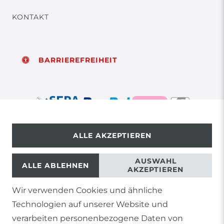
KONTAKT
BARRIEREFREIHEIT
ALLE AKZEPTIEREN
© Copyright 2026 | Alle Rechte vorbehalten.
AUSWAHL
ALLE ABLEHNEN
AKZEPTIEREN
Wir verwenden Cookies und ähnliche
1) Gilt nicht für Sendungen mit Futterinsekten,
Technologien auf unserer Website und
Lebendpflanzen, Frostfutter oder lebende Tiere, sowie
Lieferungen per Spedition
verarbeiten personenbezogene Daten von