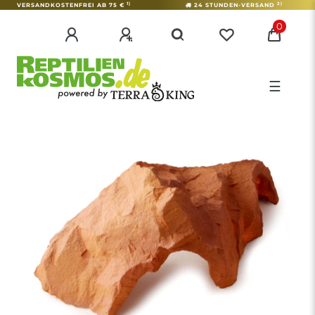
1)
2)
VERSANDKOSTENFREI AB 75 €
24 STUNDEN-VERSAND
0
☰