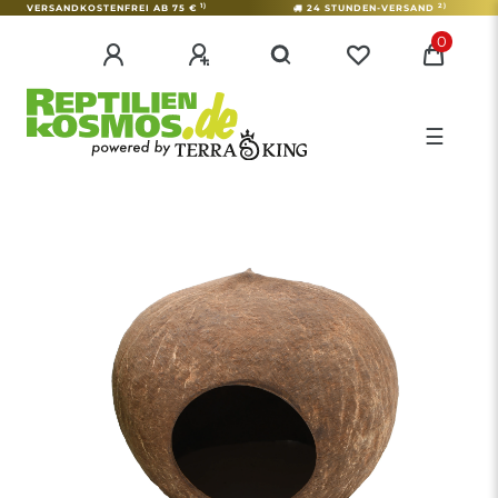
1)
2)
VERSANDKOSTENFREI AB 75 €
24 STUNDEN-VERSAND
0
☰