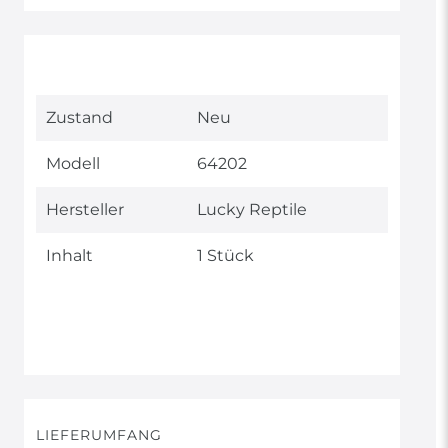
Technisches
Wert
Zustand
Neu
Merkmal
Modell
64202
Hersteller
Lucky Reptile
Inhalt
1 Stück
LIEFERUMFANG