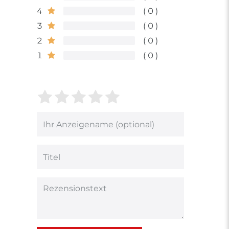
4
0
3
0
2
0
1
0
Bewertungssterne
1
2
3
4
5
von
von
von
von
von
5
5
5
5
5
Ihr
Platzhalter
Bewertungssternen
Bewertungssternen
Bewertungsstern
Bewertungsster
Bewertungsst
Anzeigename
(optional)
Titel
Rezensionstext