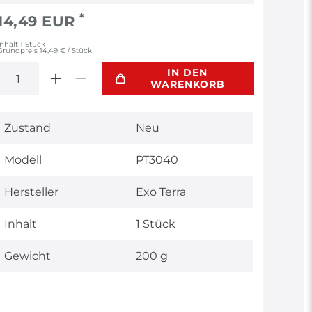
*
14,49 EUR
Inhalt
1
Stück
Grundpreis
14,49 € / Stück
IN DEN
WARENKORB
Technisches
Wert
Zustand
Neu
Merkmal
Modell
PT3040
Hersteller
Exo Terra
Inhalt
1 Stück
Gewicht
200 g