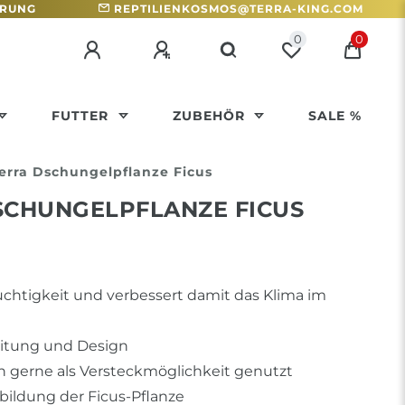
HRUNG
REPTILIENKOSMOS@TERRA-KING.COM
0
0
FUTTER
ZUBEHÖR
SALE %
erra Dschungelpflanze Ficus
SCHUNGELPFLANZE FICUS
uchtigkeit und verbessert damit das Klima im
eitung und Design
n gerne als Versteckmöglichkeit genutzt
bildung der Ficus-Pflanze