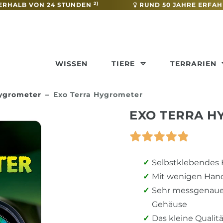
2)
ERHALB VON 24 STUNDEN
RUND 50 JAHRE ERFA
WISSEN
TIERE
TERRARIEN
grometer
Exo Terra Hygrometer
EXO TERRA H
Selbstklebendes H
Mit wenigen Handg
Sehr messgenaue
Gehäuse
Das kleine Quali