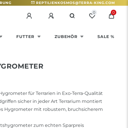
HRUNG
REPTILIENKOSMOS@TERRA-KING.COM
0
0
FUTTER
ZUBEHÖR
SALE %
YGROMETER
ygrometer für Terrarien in Exo-Terra-Qualität
riffen sicher in jeder Art Terrarium montiert
s Hygrometer mit robustem, bruchsicherem
tätshygrometer zum echten Sparpreis