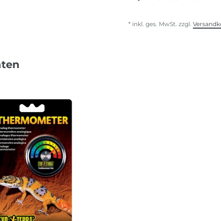
* inkl. ges. MwSt. zzgl.
Versandk
nten