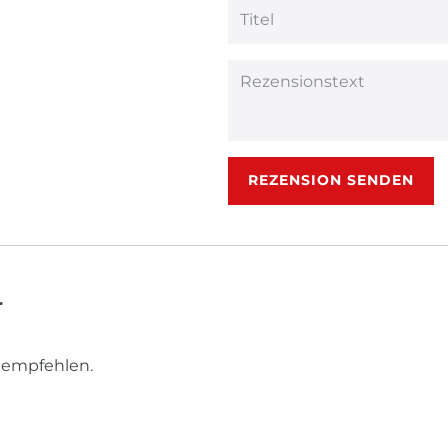
Bewertungs
Bewertun
Bewertu
Bewer
Bew
Anzeigename
(optional)
Titel
Rezensionstext
REZENSION SENDEN
.
u empfehlen.