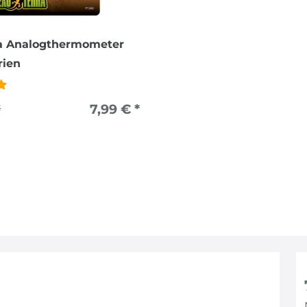
ra Analogthermometer
rien
7,99 € *
€