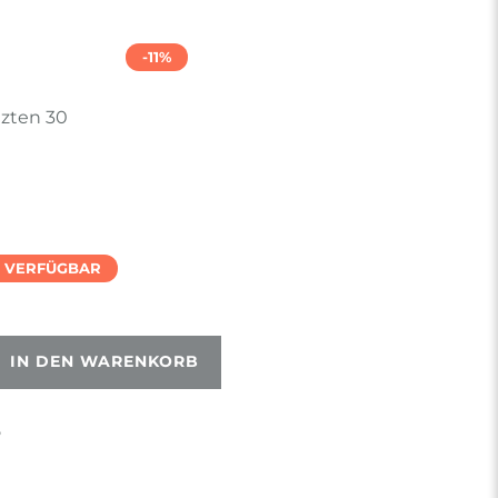
-11%
tzten 30
T VERFÜGBAR
IN DEN WARENKORB
5