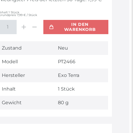
Inhalt
1
Stück
Grundpreis
7,99 € / Stück
IN DEN
WARENKORB
Technisches
Wert
Zustand
Neu
Merkmal
Modell
PT2466
Hersteller
Exo Terra
Inhalt
1 Stück
Gewicht
80 g