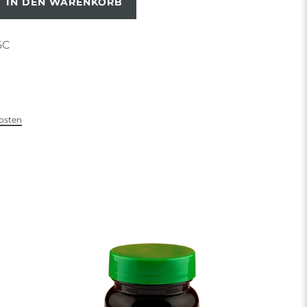
IN DEN WARENKORB
6C
osten