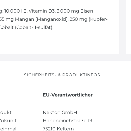
: 10.000 I.E. Vitamin D3, 3.000 mg Eisen
), 1.255 mg Mangan (Manganoxid), 250 mg (Kupfer-
obalt (Cobalt-II-sulfat).
SICHERHEITS- & PRODUKTINFOS
EU-Verantwortlicher
odukt
Nekton GmbH
 Zukunft
Hoheneinchstraße
19
 einmal
75210
Keltern