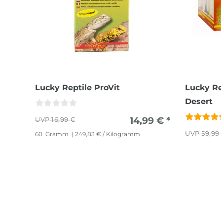
Lucky Reptile ProVit
Lucky Re
Desert
14,99 € *
16,99 €
59,99
60
Gramm
| 249,83 € / Kilogramm