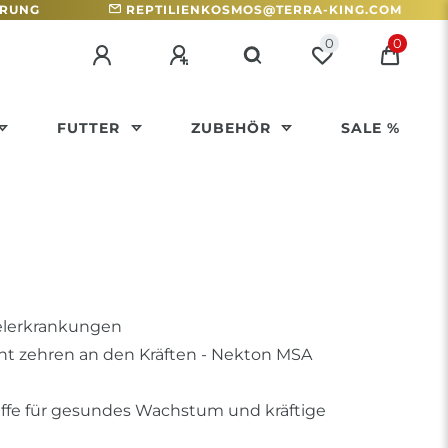
HRUNG
REPTILIENKOSMOS@TERRA-KING.COM
0
0
FUTTER
ZUBEHÖR
SALE %
elerkrankungen
ht zehren an den Kräften - Nekton MSA
affe für gesundes Wachstum und kräftige