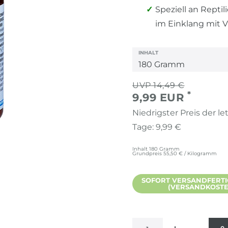
Speziell an Repti
im Einklang mit 
INHALT
14,49 €
*
9,99 EUR
Niedrigster Preis der le
Tage:
9,99 €
Inhalt
180
Gramm
Grundpreis
55,50 € / Kilogramm
SOFORT VERSANDFERTIG,
(VERSANDKOSTEN