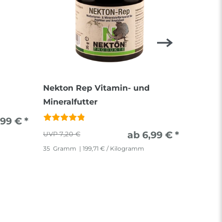
Nekton Rep Vitamin- und
Heimch
Mineralfutter
gesund
Acheta 
,99 € *
ab 6,99 € *
7,20 €
35
Gramm
| 199,71 € / Kilogramm
40
Stück