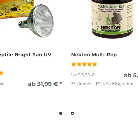
ptile Bright Sun UV
Nekton Multi-Rep
ab 5
6,30 €
ab 31,99 € *
 €
35
Gramm
| 171,14 € / Kilogramm