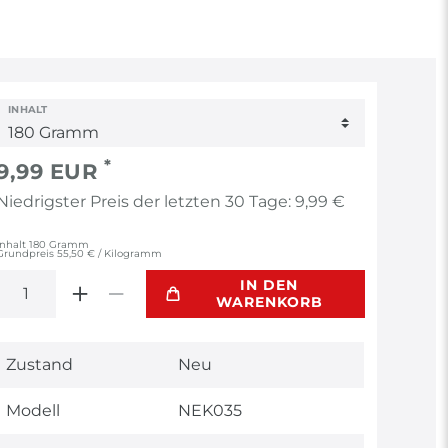
INHALT
*
9,99 EUR
Niedrigster Preis der letzten 30 Tage:
9,99 €
Inhalt
180
Gramm
Grundpreis
55,50 € / Kilogramm
IN DEN
WARENKORB
Technisches
Wert
Zustand
Neu
Merkmal
Modell
NEK035