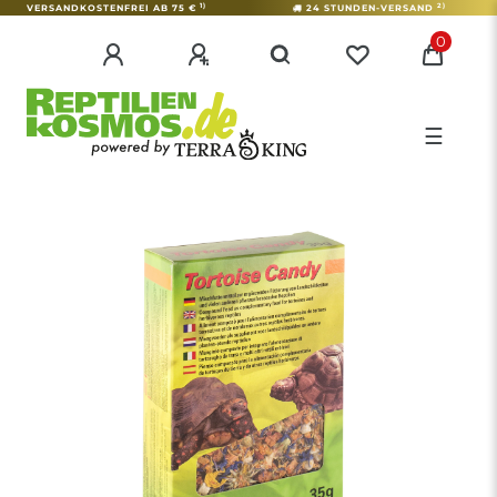
1)
2)
VERSANDKOSTENFREI AB 75 €
24 STUNDEN-VERSAND
0
☰