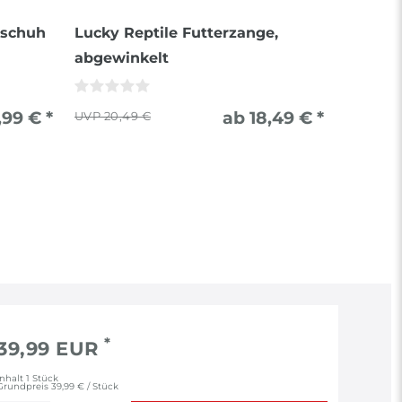
dschuh
Lucky Reptile Futterzange,
abgewinkelt
,99 € *
ab 18,49 € *
20,49 €
*
39,99 EUR
Inhalt
1
Stück
Grundpreis
39,99 € / Stück