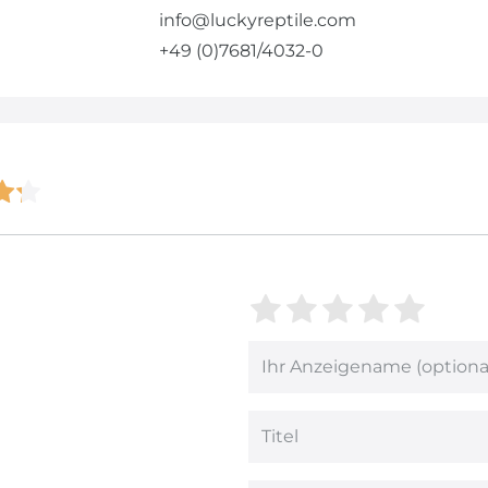
info@luckyreptile.com
+49 (0)7681/4032-0
Bewertungsstern
1
2
3
4
5
von
von
von
von
von
5
5
5
5
5
Ihr
Platzhalter
Bewertungs
Bewertun
Bewertu
Bewer
Bew
Anzeigename
(optional)
Titel