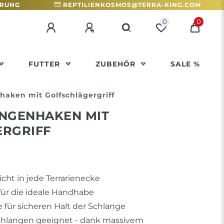
HRUNG
REPTILIENKOSMOS@TERRA-KING.COM
0
0
FUTTER
ZUBEHÖR
SALE %
aken mit Golfschlägergriff
NGENHAKEN MIT
RGRIFF
icht in jede Terrarienecke
 für die ideale Handhabe
für sicheren Halt der Schlange
chlangen geeignet - dank massivem