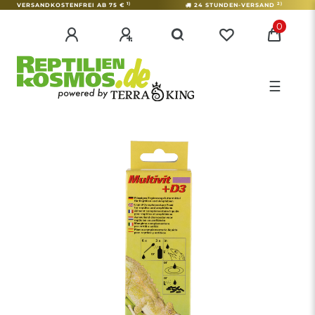
1)
2)
VERSANDKOSTENFREI AB 75 €
24 STUNDEN-VERSAND
0
☰