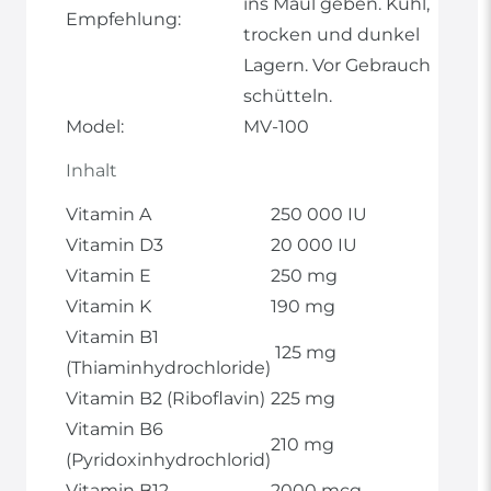
ins Maul geben. Kühl,
Empfehlung:
trocken und dunkel
Lagern. Vor Gebrauch
schütteln.
Model:
MV-100
Inhalt
Vitamin A
250 000 IU
Vitamin D3
20 000 IU
Vitamin E
250 mg
Vitamin K
190 mg
Vitamin B1
125 mg
(Thiaminhydrochloride)
Vitamin B2 (Riboflavin)
225 mg
Vitamin B6
210 mg
(Pyridoxinhydrochlorid)
Vitamin B12
2000 mcg