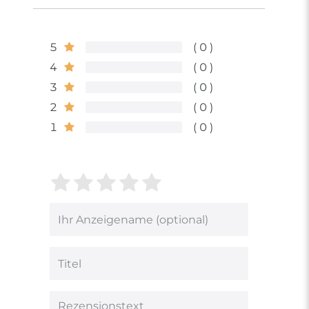
5
0
4
0
3
0
2
0
1
0
Bewertungssterne
1
2
3
4
5
von
von
von
von
von
5
5
5
5
5
Ihr
Platzhalter
Bewertungssternen
Bewertungssternen
Bewertungsstern
Bewertungsster
Bewertungsst
Anzeigename
(optional)
Titel