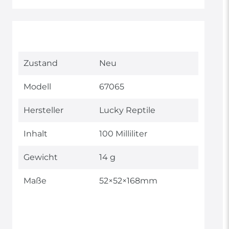
Technisches
Wert
Zustand
Neu
Merkmal
Modell
67065
Hersteller
Lucky Reptile
Inhalt
100 Milliliter
Gewicht
14 g
Maße
52×52×168mm