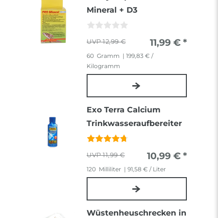
Mineral + D3
11,99 € *
12,99 €
60
Gramm
| 199,83 € /
Kilogramm
Exo Terra Calcium
Trinkwasseraufbereiter
10,99 € *
11,99 €
120
Milliliter
| 91,58 € / Liter
Wüstenheuschrecken in