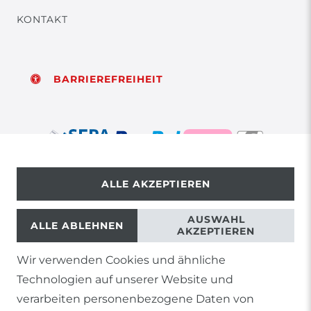
KONTAKT
BARRIEREFREIHEIT
ALLE AKZEPTIEREN
© Copyright 2026 | Alle Rechte vorbehalten.
AUSWAHL
ALLE ABLEHNEN
AKZEPTIEREN
Wir verwenden Cookies und ähnliche
1) Gilt nicht für Sendungen mit Futterinsekten,
Technologien auf unserer Website und
Lebendpflanzen, Frostfutter oder lebende Tiere, sowie
Lieferungen per Spedition
verarbeiten personenbezogene Daten von