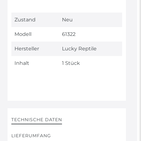
Technisches
Wert
Zustand
Neu
Merkmal
Modell
61322
Hersteller
Lucky Reptile
Inhalt
1 Stück
TECHNISCHE DATEN
LIEFERUMFANG