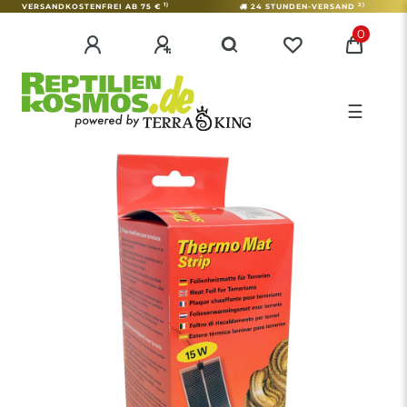
1)
2)
VERSANDKOSTENFREI AB 75 €
24 STUNDEN-VERSAND
0
☰