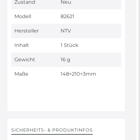
Technisches
Wert
Zustand
Neu
Merkmal
Modell
82621
Hersteller
NTV
Inhalt
1 Stück
Gewicht
16 g
Maße
148×210×3mm
SICHERHEITS- & PRODUKTINFOS