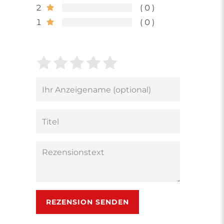
2
0
1
0
Bewertungssterne
1
2
3
4
5
von
von
von
von
von
5
5
5
5
5
Ihr
Platzhalter
Bewertungssternen
Bewertungssternen
Bewertungsstern
Bewertungsster
Bewertungsst
Anzeigename
(optional)
Titel
Rezensionstext
REZENSION SENDEN