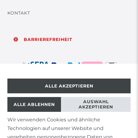
KONTAKT
BARRIEREFREIHEIT
ALLE AKZEPTIEREN
© Copyright 2026 | Alle Rechte vorbehalten.
AUSWAHL
ALLE ABLEHNEN
AKZEPTIEREN
Wir verwenden Cookies und ähnliche
1) Gilt nicht für Sendungen mit Futterinsekten,
Technologien auf unserer Website und
Lebendpflanzen, Frostfutter oder lebende Tiere, sowie
Lieferungen per Spedition
verarbeiten personenbezogene Daten von