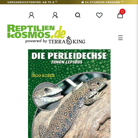
1)
2)
VERSANDKOSTENFREI AB 75 €
24 STUNDEN-VERSAND
0
☰