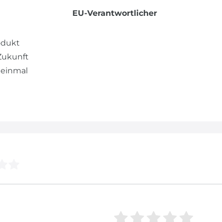
EU-Verantwortlicher
odukt
 Zukunft
 einmal
Bewertungsstern
1
2
3
4
5