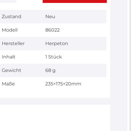
Technisches
Wert
Zustand
Neu
Merkmal
Modell
86022
Hersteller
Herpeton
Inhalt
1 Stück
Gewicht
68 g
Maße
235×175×20mm