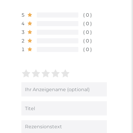
5
0
4
0
3
0
2
0
1
0
Bewertungssterne
1
2
3
4
5
von
von
von
von
von
5
5
5
5
5
Ihr
Platzhalter
Bewertungssternen
Bewertungssternen
Bewertungsstern
Bewertungsster
Bewertungsst
Anzeigename
(optional)
Titel