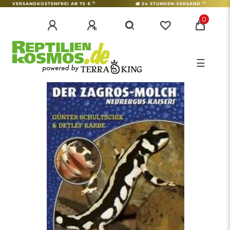
1)
2)
VERSANDKOSTENFREI AB 75 €
24 STUNDEN-VERSAND
0
☰