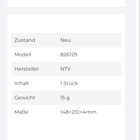
Technisches
Wert
Zustand
Neu
Merkmal
Modell
826129
Hersteller
NTV
Inhalt
1 Stück
Gewicht
15 g
Maße
148×210×4mm