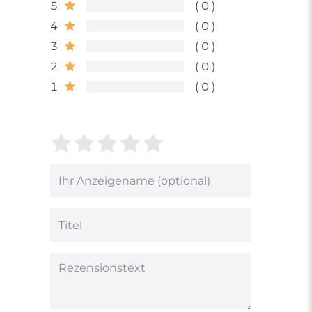
5
0
4
0
3
0
2
0
1
0
Bewertungssterne
1
2
3
4
5
von
von
von
von
von
5
5
5
5
5
Ihr
Platzhalter
Bewertungssternen
Bewertungssternen
Bewertungsstern
Bewertungsster
Bewertungsst
Anzeigename
(optional)
Titel