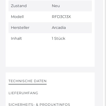
Technisches
Wert
Zustand
Neu
Merkmal
Modell
RFD3C13X
Hersteller
Arcadia
Inhalt
1 Stück
TECHNISCHE DATEN
LIEFERUMFANG
SICHERHEITS- & PRODUKTINFOS