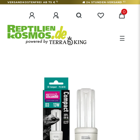
1)
2)
VERSANDKOSTENFREI AB 75 €
24 STUNDEN-VERSAND
0
☰