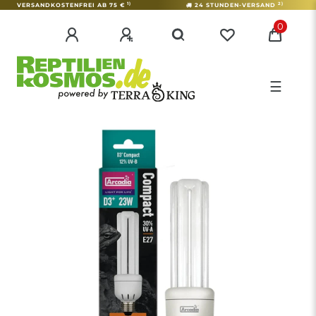
1)
2)
VERSANDKOSTENFREI AB 75 €
24 STUNDEN-VERSAND
0
☰