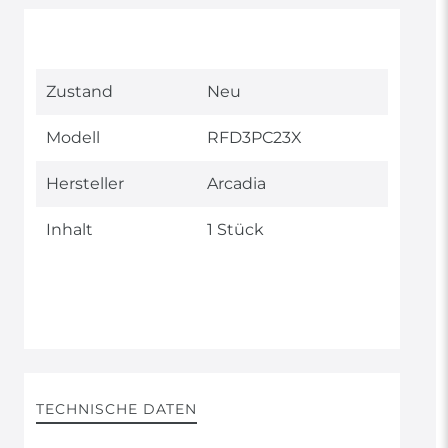
Technisches
Wert
Zustand
Neu
Merkmal
Modell
RFD3PC23X
Hersteller
Arcadia
Inhalt
1 Stück
TECHNISCHE DATEN