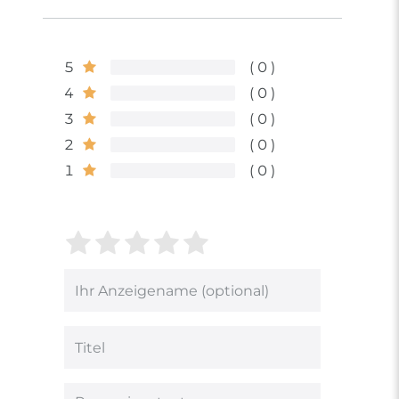
5
0
4
0
3
0
2
0
1
0
Bewertungssterne
1
2
3
4
5
von
von
von
von
von
5
5
5
5
5
Ihr
Platzhalter
Bewertungssternen
Bewertungssternen
Bewertungsstern
Bewertungsster
Bewertungsst
Anzeigename
(optional)
Titel