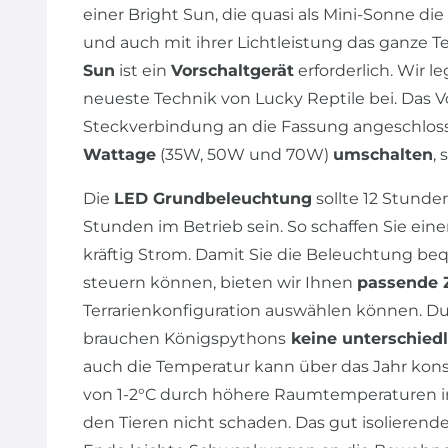
einer Bright Sun, die quasi als Mini-Sonne d
und auch mit ihrer Lichtleistung das ganze T
Sun
ist ein
Vorschaltgerät
erforderlich. Wir 
neueste Technik von Lucky Reptile bei. Das V
Steckverbindung an die Fassung angeschlos
Wattage
(35W, 50W und 70W)
umschalten
,
Die
LED Grundbeleuchtung
sollte 12 Stunde
Stunden im Betrieb sein. So schaffen Sie ein
kräftig Strom. Damit Sie die Beleuchtung b
steuern können, bieten wir Ihnen
passende 
Terrarienkonfiguration auswählen können. Du
brauchen Königspythons
keine unterschiedl
auch die Temperatur kann über das Jahr kons
von 1-2°C durch höhere Raumtemperaturen i
den Tieren nicht schaden. Das gut isolierend