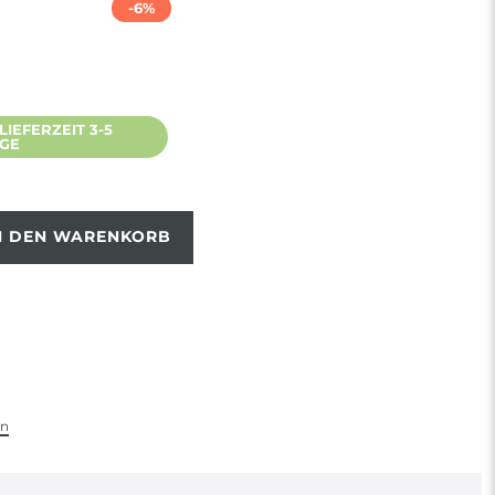
-6%
IEFERZEIT 3-5
AGE
N DEN WARENKORB
en