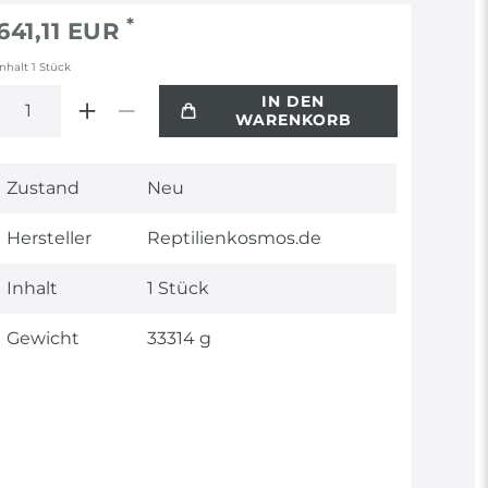
*
641,11 EUR
Inhalt
1
Stück
IN DEN
WARENKORB
Technisches
Wert
Zustand
Neu
Merkmal
Hersteller
Reptilienkosmos.de
Inhalt
1 Stück
Gewicht
33314 g