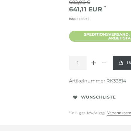
682,03 €
*
641,11 EUR
Inhalt
1
Stück
SPEDITIONSVERSAND, L
ARBEITST
I
Artikelnummer
RK33814
WUNSCHLISTE
* inkl. ges. MwSt. zzgl.
Versandkost