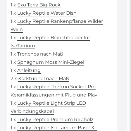
1 x
Exo Terra Big Rock
1 x
Lucky Reptile Water Dish
1 x
Lucky Reptile Rankenpflanze Wilder
Wein
1 x
Lucky Reptile Branchholder für
IsoTarrium
1 x
Tronchos nach Maß
1 x
Sphagnum Moss Mini-Ziegel
1 x
Anleitung
2 x
Korktunnel nach Maß
1 x
Lucky Reptile Thermo Socket Pro
Keramikfassungen mit Plug und Play
1 x
Lucky Reptile Light Strip LED
Verbindungskabel
1 x
Lucky Reptile Premium Rebholz
1 x
Lucky Reptile Iso Tarrium Basic XL