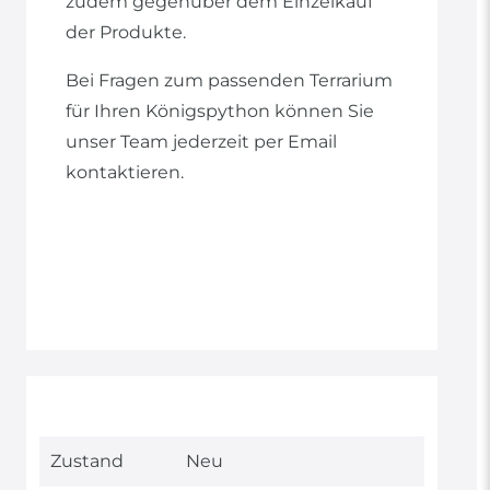
zudem gegenüber dem Einzelkauf
der Produkte.
Bei Fragen zum passenden Terrarium
für Ihren Königspython können Sie
unser Team jederzeit per Email
kontaktieren.
Technisches
Wert
Zustand
Neu