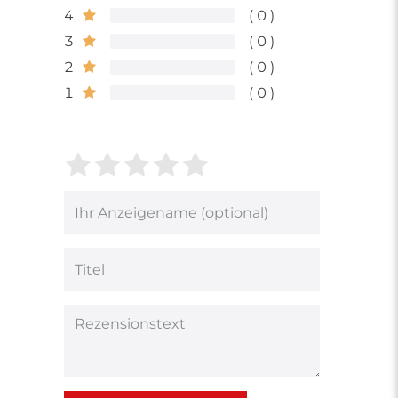
4
0
3
0
2
0
1
0
Bewertungssterne
1
2
3
4
5
von
von
von
von
von
5
5
5
5
5
Ihr
Platzhalter
Bewertungssternen
Bewertungssternen
Bewertungsstern
Bewertungsster
Bewertungsst
Anzeigename
(optional)
Titel
Rezensionstext