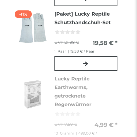
[Paket] Lucky Reptile
-11%
Schutzhandschuh-Set
19,58 € *
21,98 €
1
Paar
| 19,58 € / Paar
Lucky Reptile
Earthworms,
getrocknete
Regenwürmer
4,99 € *
7,59 €
10
Gramm
| 499,00 € /