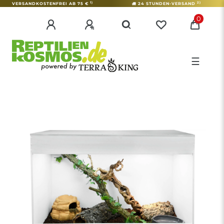
1)
2)
VERSANDKOSTENFREI AB 75 €
24 STUNDEN-VERSAND
0
☰