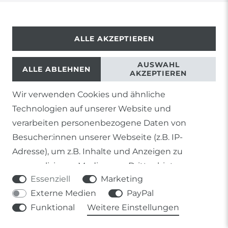
BARRIEREFREIHEIT
ALLE AKZEPTIEREN
AUSWAHL
ALLE ABLEHNEN
AKZEPTIEREN
Wir verwenden Cookies und ähnliche
© Copyright 2026 | Alle Rechte vorbehalten.
Technologien auf unserer Website und
verarbeiten personenbezogene Daten von
Besucher:innen unserer Webseite (z.B. IP-
Adresse), um z.B. Inhalte und Anzeigen zu
1) Gilt nicht für Sendungen mit Futterinsekten,
personalisieren, Medien von Drittanbietern
Lebendpflanzen, Frostfutter oder lebende Tiere, sowie
Lieferungen per Spedition
Essenziell
Marketing
einzubinden oder Zugriffe auf unsere Website zu
Externe Medien
PayPal
analysieren. Die Datenverarbeitung erfolgt erst
2) gilt für sofort lieferbare Artikel und Produkte die keine
gesonderte Versandregelung besitzen.
Funktional
Weitere Einstellungen
durch gesetzte Cookies. Wir teilen diese Daten
mit Dritten, die wir in den Einstellungen
Soweit nicht anders genannt, basieren alle