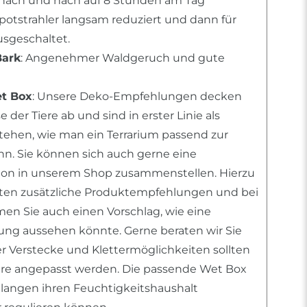
ach und nach auf 8 Stunden am Tag
Spotstrahler langsam reduziert und dann für
sgeschaltet.
Bark
: Angenehmer Waldgeruch und gute
et Box
: Unsere Deko-Empfehlungen decken
 der Tiere ab und sind in erster Linie als
stehen, wie man ein Terrarium passend zur
ann. Sie können sich auch gerne eine
tion in unserem Shop zusammenstellen. Hierzu
nten zusätzliche Produktempfehlungen und bei
n Sie auch einen Vorschlag, wie eine
htung aussehen könnte. Gerne beraten wir Sie
er Verstecke und Klettermöglichkeiten sollten
iere angepasst werden. Die passende Wet Box
chlangen ihren Feuchtigkeitshaushalt