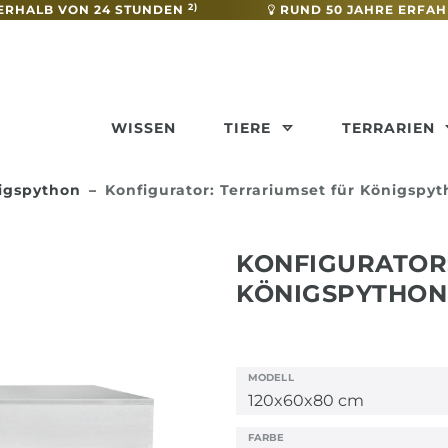
2)
ERHALB VON 24 STUNDEN
RUND 50 JAHRE ERFA
WISSEN
TIERE
TERRARIEN
nigspython
Konfigurator: Terrariumset für Königspy
KONFIGURATOR
KÖNIGSPYTHON
MODELL
FARBE