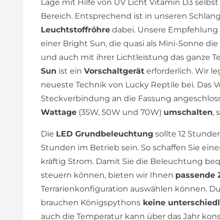
Lage mit Hilfe von UV Licht Vitamin D3 selbs
Bereich. Entsprechend ist in unseren Schlan
Leuchtstoffröhre
dabei. Unsere Empfehlung i
einer Bright Sun, die quasi als Mini-Sonne d
und auch mit ihrer Lichtleistung das ganze T
Sun
ist ein
Vorschaltgerät
erforderlich. Wir 
neueste Technik von Lucky Reptile bei. Das V
Steckverbindung an die Fassung angeschlos
Wattage
(35W, 50W und 70W)
umschalten
,
Die
LED Grundbeleuchtung
sollte 12 Stunde
Stunden im Betrieb sein. So schaffen Sie ein
kräftig Strom. Damit Sie die Beleuchtung b
steuern können, bieten wir Ihnen
passende 
Terrarienkonfiguration auswählen können. Du
brauchen Königspythons
keine unterschiedl
auch die Temperatur kann über das Jahr kons