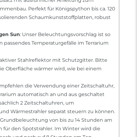
usatz mit ausführlicher Anleitung zum
mmenbau. Perfekt für Königspython bis ca. 120
solierenden Schaumkunststoffplatten, robust
ogen Sun
: Unser Beleuchtungsvorschlag ist so
n passendes Temperaturgefälle im Terrarium
raktiver Stahlreflektor mit Schutzgitter. Bitte
die Oberfläche wärmer wird, wie bei einem
empfehlen die Verwendung einer Zeitschaltuhr,
errarium automatisch an und aus geschaltet
tsächlich 2 Zeitschaltuhren, um
nd Wärmestrahler separat steuern zu können.
 Grundbeleuchtung von bis zu 14 Stunden am
für den Spotstrahler. Im Winter wird die