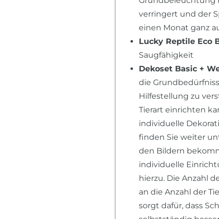
Grundbeleuchtung n
verringert und der 
einen Monat ganz au
Lucky Reptile Eco 
Saugfähigkeit
Dekoset Basic + W
die Grundbedürfnisse
Hilfestellung zu ver
Tierart einrichten k
individuelle Dekora
finden Sie weiter u
den Bildern bekomme
individuelle Einric
hierzu. Die Anzahl d
an die Anzahl der T
sorgt dafür, dass S