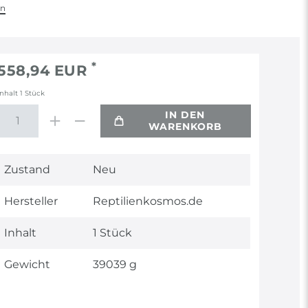
en
*
558,94 EUR
Inhalt
1
Stück
IN DEN
WARENKORB
Technisches
Wert
Zustand
Neu
Merkmal
Hersteller
Reptilienkosmos.de
Inhalt
1 Stück
Gewicht
39039 g