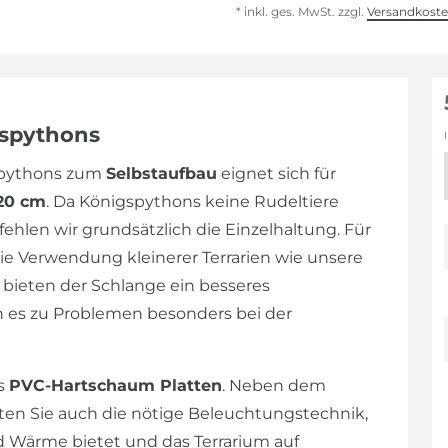
* inkl. ges. MwSt. zzgl.
Versandkost
gspythons
gspythons zum
Selbstaufbau
eignet sich für
120 cm
. Da Königspythons keine Rudeltiere
hlen wir grundsätzlich die Einzelhaltung. Für
ie Verwendung kleinerer Terrarien wie unsere
e bieten der Schlange ein besseres
nn es zu Problemen besonders bei der
us
PVC-Hartschaum Platten
. Neben dem
lten Sie auch die nötige Beleuchtungstechnik,
 Wärme bietet und das Terrarium auf