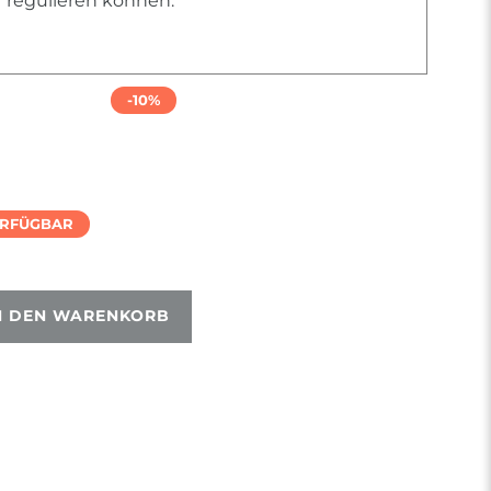
r regulieren können.
-10%
ERFÜGBAR
N DEN WARENKORB