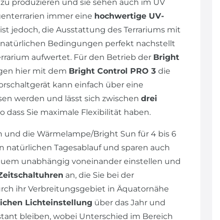
t zu produzieren und sie sehen auch im UV
genterrarien immer eine
hochwertige UV-
st jedoch, die Ausstattung des Terrariums mit
ie natürlichen Bedingungen perfekt nachstellt
errarium aufwertet. Für den Betrieb der
Bright
legen hier mit dem
Bright Control PRO 3
die
orschaltgerät kann einfach über eine
sen werden und lässt sich zwischen
drei
 so dass Sie maximale Flexibilität haben.
n und die Wärmelampe/Bright Sun für 4 bis 6
en natürlichen Tagesablauf und sparen auch
equem unabhängig voneinander einstellen und
Zeitschaltuhren
an, die Sie bei der
rch ihr Verbreitungsgebiet in Äquatornähe
ichen Lichteinstellung
über das Jahr und
tant bleiben, wobei Unterschied im Bereich