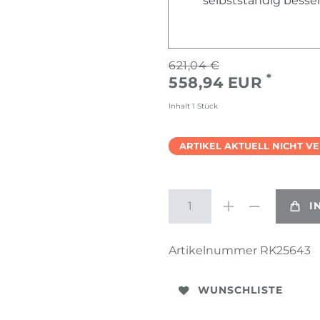
selbstständig besse
621,04 €
*
558,94 EUR
Inhalt
1
Stück
ARTIKEL AKTUELL NICHT V
I
Artikelnummer
RK25643
WUNSCHLISTE