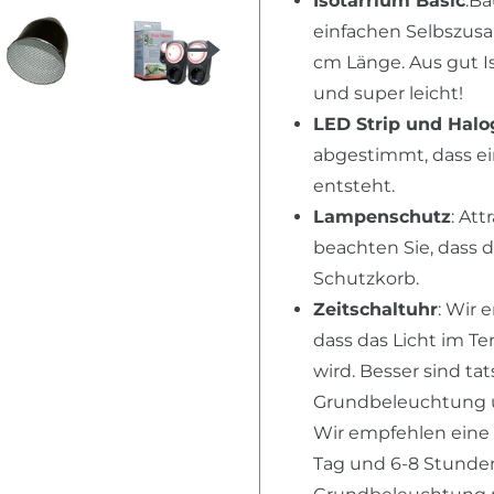
Isotarrium Basic
:Ba
einfachen Selbszusa
cm Länge. Aus gut I
und super leicht!
LED Strip und Hal
abgestimmt, dass ei
entsteht.
Lampenschutz
: Att
beachten Sie, dass 
Schutzkorb.
Zeitschaltuhr
: Wir 
dass das Licht im T
wird. Besser sind ta
Grundbeleuchtung u
Wir empfehlen eine
Tag und 6-8 Stunden 