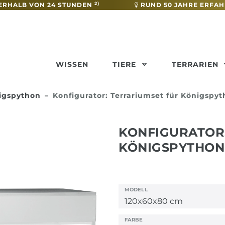
2)
ERHALB VON 24 STUNDEN
RUND 50 JAHRE ERFA
WISSEN
TIERE
TERRARIEN
nigspython
Konfigurator: Terrariumset für Königspy
KONFIGURATOR
KÖNIGSPYTHON
MODELL
FARBE