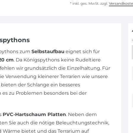
* inkl. ges. MwSt. zzgl.
Versandkost
gspythons
gspythons zum
Selbstaufbau
eignet sich für
120 cm
. Da Königspythons keine Rudeltiere
hlen wir grundsätzlich die Einzelhaltung. Für
ie Verwendung kleinerer Terrarien wie unsere
e bieten der Schlange ein besseres
nn es zu Problemen besonders bei der
us
PVC-Hartschaum Platten
. Neben dem
lten Sie auch die nötige Beleuchtungstechnik,
 Wärme bietet und das Terrarium auf