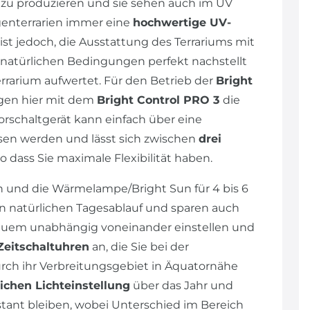
t zu produzieren und sie sehen auch im UV
genterrarien immer eine
hochwertige UV-
st jedoch, die Ausstattung des Terrariums mit
ie natürlichen Bedingungen perfekt nachstellt
errarium aufwertet. Für den Betrieb der
Bright
legen hier mit dem
Bright Control PRO 3
die
orschaltgerät kann einfach über eine
sen werden und lässt sich zwischen
drei
 so dass Sie maximale Flexibilität haben.
n und die Wärmelampe/Bright Sun für 4 bis 6
en natürlichen Tagesablauf und sparen auch
equem unabhängig voneinander einstellen und
Zeitschaltuhren
an, die Sie bei der
rch ihr Verbreitungsgebiet in Äquatornähe
ichen Lichteinstellung
über das Jahr und
tant bleiben, wobei Unterschied im Bereich