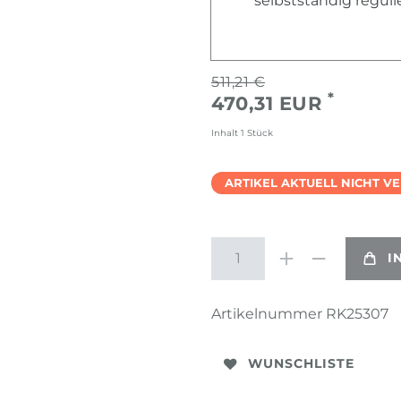
selbstständig regul
511,21 €
*
470,31 EUR
Inhalt
1
Stück
ARTIKEL AKTUELL NICHT V
I
Artikelnummer
RK25307
WUNSCHLISTE