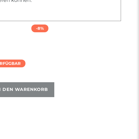
ieren können.
-8%
ERFÜGBAR
N DEN WARENKORB