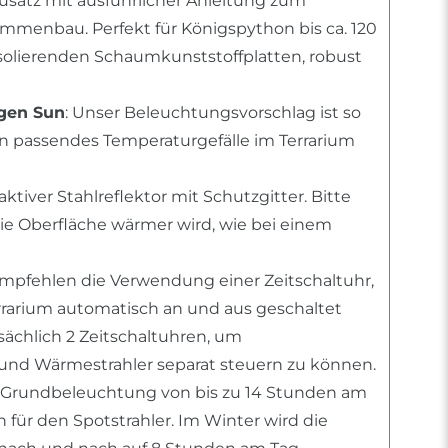
usatz mit ausführlicher Anleitung zum
mmenbau. Perfekt für Königspython bis ca. 120
solierenden Schaumkunststoffplatten, robust
ogen Sun
: Unser Beleuchtungsvorschlag ist so
n passendes Temperaturgefälle im Terrarium
raktiver Stahlreflektor mit Schutzgitter. Bitte
die Oberfläche wärmer wird, wie bei einem
empfehlen die Verwendung einer Zeitschaltuhr,
errarium automatisch an und aus geschaltet
tsächlich 2 Zeitschaltuhren, um
nd Wärmestrahler separat steuern zu können.
 Grundbeleuchtung von bis zu 14 Stunden am
für den Spotstrahler. Im Winter wird die