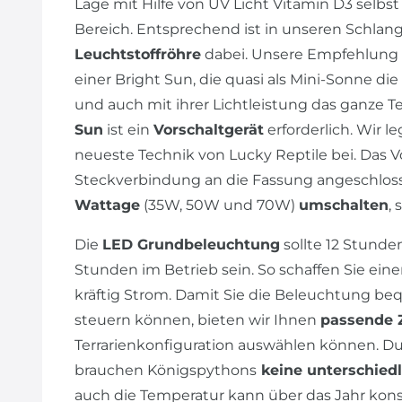
Lage mit Hilfe von UV Licht Vitamin D3 selbs
Bereich. Entsprechend ist in unseren Schlan
Leuchtstoffröhre
dabei. Unsere Empfehlung i
einer Bright Sun, die quasi als Mini-Sonne d
und auch mit ihrer Lichtleistung das ganze T
Sun
ist ein
Vorschaltgerät
erforderlich. Wir 
neueste Technik von Lucky Reptile bei. Das V
Steckverbindung an die Fassung angeschlos
Wattage
(35W, 50W und 70W)
umschalten
,
Die
LED Grundbeleuchtung
sollte 12 Stunde
Stunden im Betrieb sein. So schaffen Sie ein
kräftig Strom. Damit Sie die Beleuchtung b
steuern können, bieten wir Ihnen
passende 
Terrarienkonfiguration auswählen können. Du
brauchen Königspythons
keine unterschiedl
auch die Temperatur kann über das Jahr kons