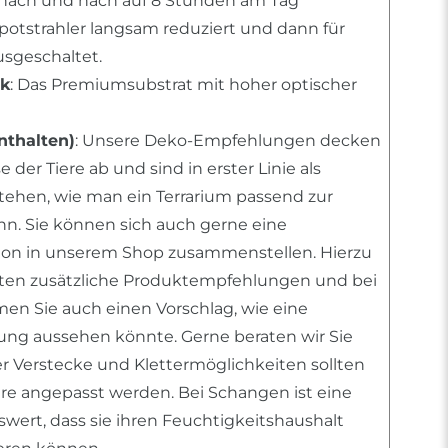
ach und nach auf 8 Stunden am Tag
Spotstrahler langsam reduziert und dann für
sgeschaltet.
rk
: Das Premiumsubstrat mit hoher optischer
nthalten)
: Unsere Deko-Empfehlungen decken
 der Tiere ab und sind in erster Linie als
stehen, wie man ein Terrarium passend zur
ann. Sie können sich auch gerne eine
tion in unserem Shop zusammenstellen. Hierzu
nten zusätzliche Produktempfehlungen und bei
n Sie auch einen Vorschlag, wie eine
htung aussehen könnte. Gerne beraten wir Sie
er Verstecke und Klettermöglichkeiten sollten
ere angepasst werden. Bei Schangen ist eine
ert, dass sie ihren Feuchtigkeitshaushalt