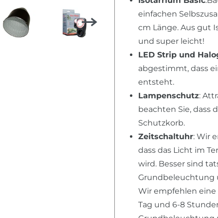
Isotarrium Basic
:Ba
einfachen Selbszusa
cm Länge. Aus gut I
und super leicht!
LED Strip und Hal
abgestimmt, dass ei
entsteht.
Lampenschutz
: Att
beachten Sie, dass 
Schutzkorb.
Zeitschaltuhr
: Wir 
dass das Licht im T
wird. Besser sind ta
Grundbeleuchtung u
Wir empfehlen eine
Tag und 6-8 Stunden 