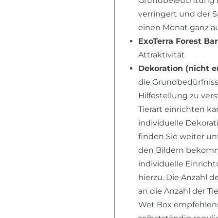
Grundbeleuchtung n
verringert und der 
einen Monat ganz au
ExoTerra Forest Ba
Attraktivität
Dekoration (nicht e
die Grundbedürfnisse
Hilfestellung zu ver
Tierart einrichten k
individuelle Dekora
finden Sie weiter u
den Bildern bekomme
individuelle Einric
hierzu. Die Anzahl d
an die Anzahl der Ti
Wet Box empfehlensw