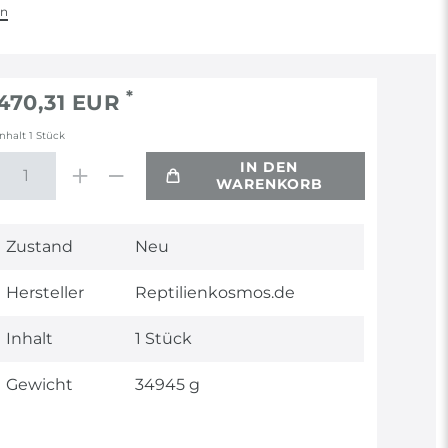
en
*
470,31 EUR
Inhalt
1
Stück
IN DEN
WARENKORB
Technisches
Wert
Zustand
Neu
Merkmal
Hersteller
Reptilienkosmos.de
Inhalt
1 Stück
Gewicht
34945 g