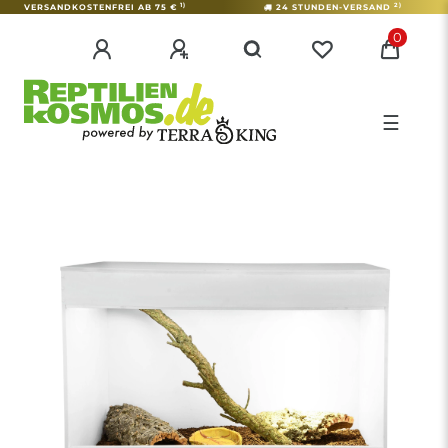
1)
2)
VERSANDKOSTENFREI AB 75 €
24 STUNDEN-VERSAND
0
☰