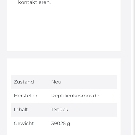
kontaktieren.
Technisches
Wert
Zustand
Neu
Merkmal
Hersteller
Reptilienkosmos.de
Inhalt
1 Stück
Gewicht
39025 g