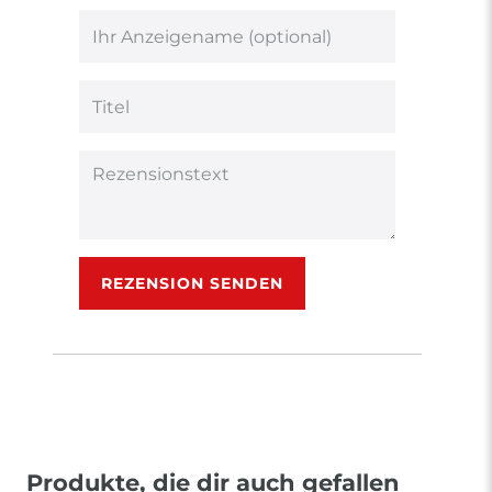
von
von
von
von
von
5
5
5
5
5
Ihr
Platzhalter
Bewertungssternen
Bewertungssternen
Bewertungsstern
Bewertungsster
Bewertungsst
Anzeigename
(optional)
Titel
Rezensionstext
REZENSION SENDEN
Produkte, die dir auch gefallen