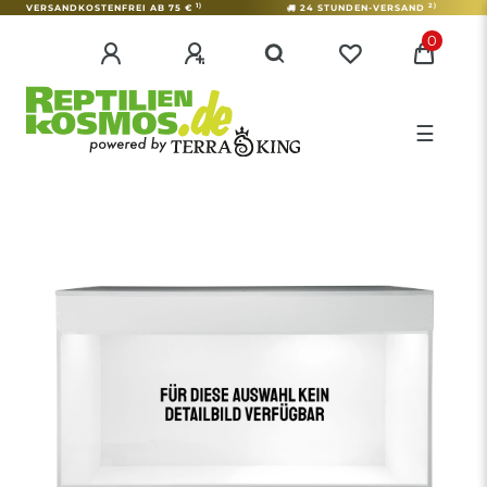
1)
2)
VERSANDKOSTENFREI AB 75 €
24 STUNDEN-VERSAND
0
☰