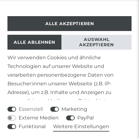
ALLE AKZEPTIEREN
© Copyright 2026 | Alle Rechte vorbehalten.
AUSWAHL
ALLE ABLEHNEN
AKZEPTIEREN
Wir verwenden Cookies und ähnliche
Technologien auf unserer Website und
1) Gilt nicht für Sendungen mit Futterinsekten,
verarbeiten personenbezogene Daten von
Lebendpflanzen, Frostfutter oder lebende Tiere, sowie
Besucher:innen unserer Webseite (z.B. IP-
Lieferungen per Spedition
Adresse), um z.B. Inhalte und Anzeigen zu
2) gilt für sofort lieferbare Artikel und Produkte die keine
personalisieren, Medien von Drittanbietern
gesonderte Versandregelung besitzen.
Essenziell
Marketing
einzubinden oder Zugriffe auf unsere Website zu
Soweit nicht anders genannt, basieren alle
Externe Medien
PayPal
analysieren. Die Datenverarbeitung erfolgt erst
Prozentangaben von Sonderangeboten auf die Ersparnis
Funktional
Weitere Einstellungen
gegenüber der UVP des Herstellers.
durch gesetzte Cookies. Wir teilen diese Daten
mit Dritten, die wir in den Einstellungen