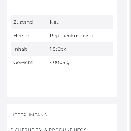
Technisches
Wert
Zustand
Neu
Merkmal
Hersteller
Reptilienkosmos.de
Inhalt
1 Stück
Gewicht
40005 g
LIEFERUMFANG
SICHERHEITS- & PRODUKTINFOS