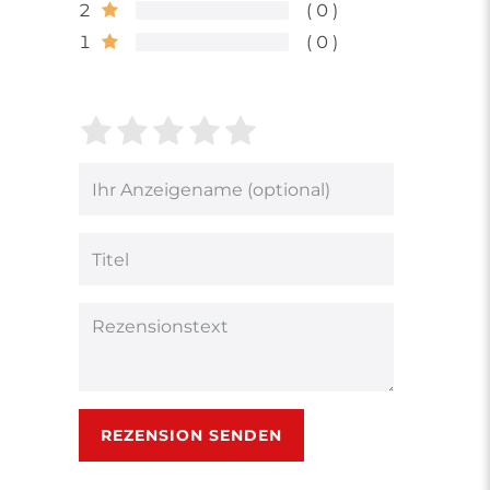
2
0
1
0
Bewertungssterne
1
2
3
4
5
von
von
von
von
von
5
5
5
5
5
Ihr
Platzhalter
Bewertungssternen
Bewertungssternen
Bewertungsstern
Bewertungsster
Bewertungsst
Anzeigename
(optional)
Titel
Rezensionstext
REZENSION SENDEN