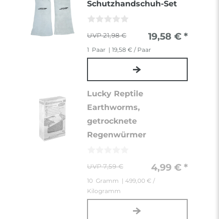
Schutzhandschuh-Set
19,58 € *
21,98 €
1
Paar
| 19,58 € / Paar
Lucky Reptile
Earthworms,
getrocknete
Regenwürmer
4,99 € *
7,59 €
10
Gramm
| 499,00 € /
Kilogramm