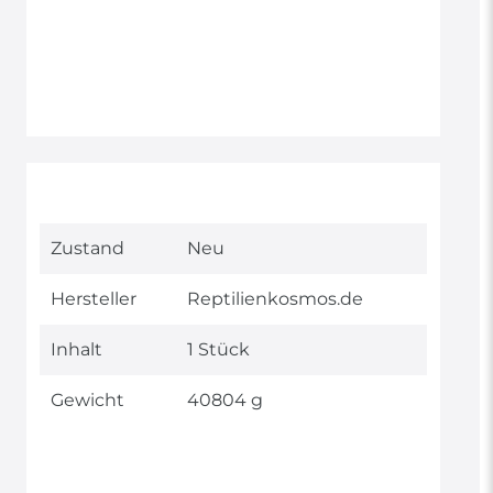
Technisches
Wert
Zustand
Neu
Merkmal
Hersteller
Reptilienkosmos.de
Inhalt
1 Stück
Gewicht
40804 g