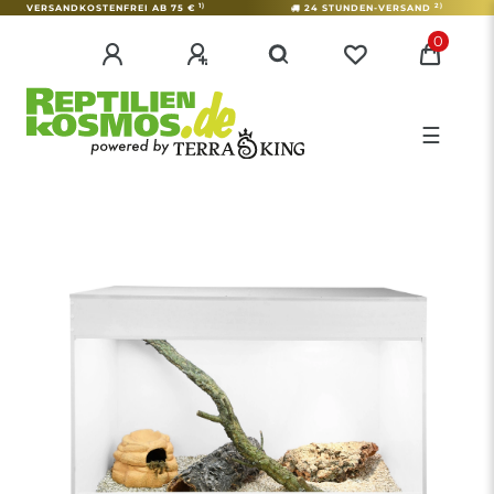
1)
2)
VERSANDKOSTENFREI AB 75 €
24 STUNDEN-VERSAND
0
☰