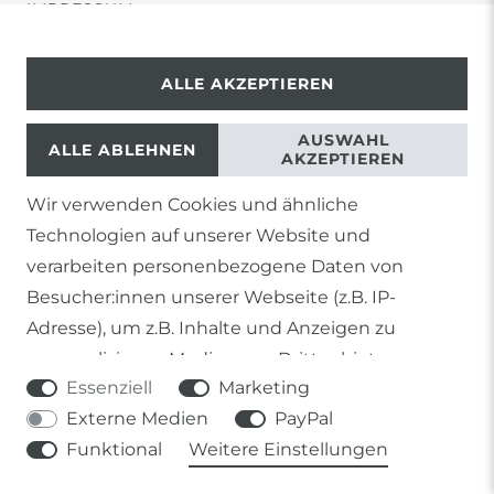
IMPRESSUM
KONTAKT
ALLE AKZEPTIEREN
AUSWAHL
ALLE ABLEHNEN
AKZEPTIEREN
BARRIEREFREIHEIT
Wir verwenden Cookies und ähnliche
Technologien auf unserer Website und
verarbeiten personenbezogene Daten von
Besucher:innen unserer Webseite (z.B. IP-
Adresse), um z.B. Inhalte und Anzeigen zu
© Copyright 2026 | Alle Rechte vorbehalten.
personalisieren, Medien von Drittanbietern
Essenziell
Marketing
einzubinden oder Zugriffe auf unsere Website zu
Externe Medien
PayPal
analysieren. Die Datenverarbeitung erfolgt erst
Funktional
Weitere Einstellungen
durch gesetzte Cookies. Wir teilen diese Daten
1) Gilt nicht für Sendungen mit Futterinsekten,
mit Dritten, die wir in den Einstellungen
Lebendpflanzen, Frostfutter oder lebende Tiere, sowie