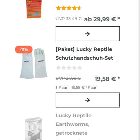
ab 29,99 € *
33,49 €
[Paket] Lucky Reptile
-11%
Schutzhandschuh-Set
19,58 € *
21,98 €
1
Paar
| 19,58 € / Paar
Lucky Reptile
Earthworms,
getrocknete