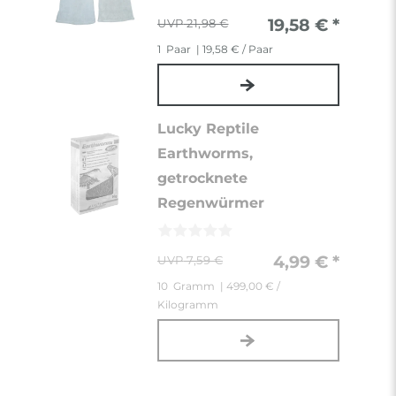
19,58 € *
21,98 €
1
Paar
| 19,58 € / Paar
Lucky Reptile
Earthworms,
getrocknete
Regenwürmer
4,99 € *
7,59 €
10
Gramm
| 499,00 € /
Kilogramm