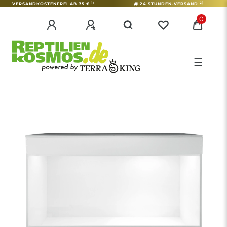
1)
2)
VERSANDKOSTENFREI AB 75 €
24 STUNDEN-VERSAND
0
☰