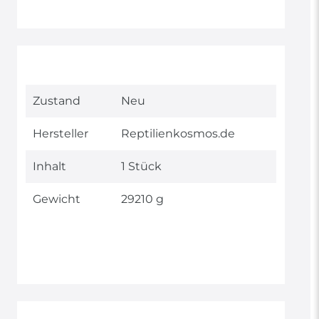
Technisches
Wert
Zustand
Neu
Merkmal
Hersteller
Reptilienkosmos.de
Inhalt
1 Stück
Gewicht
29210 g