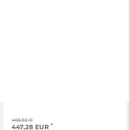
RECHTLICHES
465,92 €
*
447,28 EUR