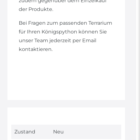
zudem gegenüber dem Einzelkauf
der Produkte.
Bei Fragen zum passenden Terrarium
für Ihren Königspython können Sie
unser Team jederzeit per Email
kontaktieren.
Technisches
Wert
Zustand
Neu