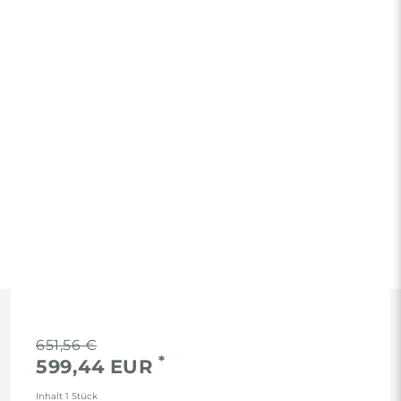
RECHTLICHES
651,56 €
*
599,44 EUR
AGB
Inhalt
1
Stück