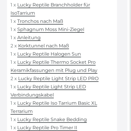
1 x
Lucky Reptile Branchholder für
IsoTarrium
1 x
Tronchos nach Maß
1 x
Sphagnum Moss Mini-Ziegel
1 x
Anleitung
2 x
Korktunnel nach Maß
1 x
Lucky Reptile Halogen Sun
1 x
Lucky Reptile Thermo Socket Pro
Keramikfassungen mit Plug und Play
2 x
Lucky Reptile Light Strip LED PRO
1 x
Lucky Reptile Light Strip LED
Verbindungskabel
1 x
Lucky Reptile Iso Tarrium Basic XL
Terrarium
1 x
Lucky Reptile Snake Bedding
1 x
Lucky Reptile Pro Timer II