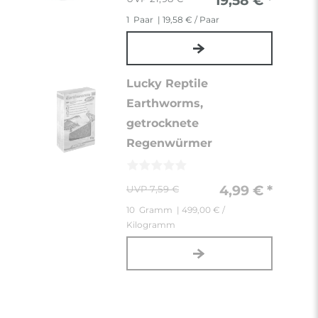
19,58 € *
1
Paar
| 19,58 € / Paar
Lucky Reptile
Earthworms,
getrocknete
Regenwürmer
4,99 € *
7,59 €
10
Gramm
| 499,00 € /
Kilogramm