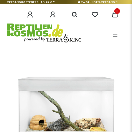
1)
2)
VERSANDKOSTENFREI AB 75 €
24 STUNDEN-VERSAND
0
☰