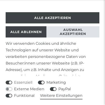
BARRIEREFREIHEIT
ALLE AKZEPTIEREN
AUSWAHL
ALLE ABLEHNEN
AKZEPTIEREN
Wir verwenden Cookies und ähnliche
Technologien auf unserer Website und
© Copyright 2026 | Alle Rechte vorbehalten.
verarbeiten personenbezogene Daten von
Besucher:innen unserer Webseite (z.B. IP-
Adresse), um z.B. Inhalte und Anzeigen zu
personalisieren, Medien von Drittanbietern
1) Gilt nicht für Sendungen mit Futterinsekten,
Essenziell
Marketing
einzubinden oder Zugriffe auf unsere Website zu
Lebendpflanzen, Frostfutter oder lebende Tiere, sowie
Lieferungen per Spedition
Externe Medien
PayPal
analysieren. Die Datenverarbeitung erfolgt erst
Funktional
Weitere Einstellungen
durch gesetzte Cookies. Wir teilen diese Daten
2) gilt für sofort lieferbare Artikel und Produkte die keine
gesonderte Versandregelung besitzen.
mit Dritten, die wir in den Einstellungen