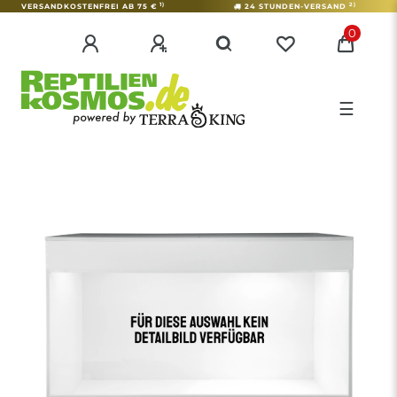
1)
2)
VERSANDKOSTENFREI AB 75 €
24 STUNDEN-VERSAND
0
☰