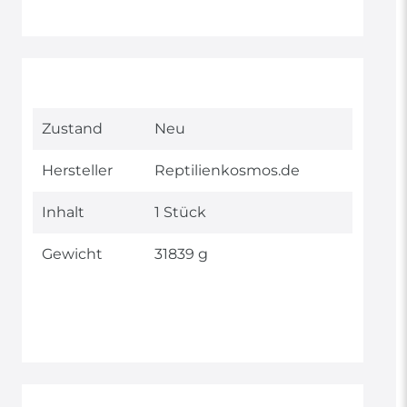
Technisches
Wert
Zustand
Neu
Merkmal
Hersteller
Reptilienkosmos.de
Inhalt
1 Stück
Gewicht
31839 g