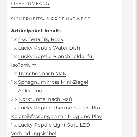
LIEFERUMFANG
SICHERHEITS- & PRODUKTINFOS
Artikelpaket Inhalt:
1 x
Exo Terra Big Rock
1 x
Lucky Reptile Water Dish
1 x
Lucky Reptile Branchholder für
IsoTarrium
1 x
Tronchos nach Maß
1 x
Sphagnum Moss Mini-Ziegel
1 x
Anleitung
2 x
Korktunnel nach Maß
1 x
Lucky Reptile Thermo Socket Pro
Keramikfassungen mit Plug und Play
1 x
Lucky Reptile Light Strip LED
Verbindungskabel