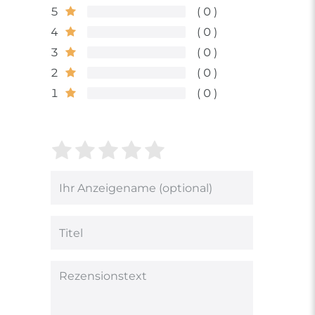
5
0
4
0
3
0
2
0
1
0
Bewertungssterne
1
2
3
4
5
von
von
von
von
von
5
5
5
5
5
Ihr
Platzhalter
Bewertungssternen
Bewertungssternen
Bewertungsstern
Bewertungsster
Bewertungsst
Anzeigename
(optional)
Titel