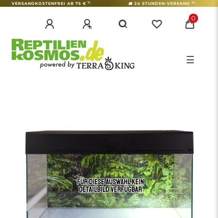
1)
2)
VERSANDKOSTENFREI AB 75 €
24 STUNDEN-VERSAND
0
☰