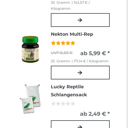
35
Gramm
| 142,57 € /
Kilogramm
Nekton Multi-Rep
ab 5,99 € *
6,30 €
35
Gramm
| 171,14 € / Kilogramm
Lucky Reptile
Schlangensack
ab 2,49 € *