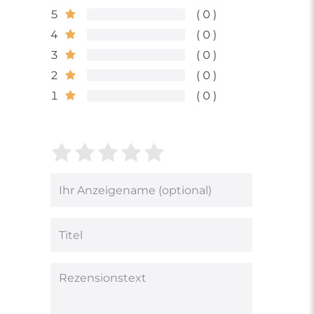
5
0
4
0
3
0
2
0
1
0
Bewertungssterne
1
2
3
4
5
von
von
von
von
von
5
5
5
5
5
Ihr
Platzhalter
Bewertungssternen
Bewertungssternen
Bewertungsstern
Bewertungsster
Bewertungsst
Anzeigename
(optional)
Titel