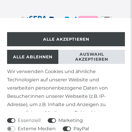
ALLE AKZEPTIEREN
© Copyright 2026 | Alle Rechte vorbehalten.
AUSWAHL
ALLE ABLEHNEN
AKZEPTIEREN
Wir verwenden Cookies und ähnliche
1) Gilt nicht für Sendungen mit Futterinsekten,
Technologien auf unserer Website und
Lebendpflanzen, Frostfutter oder lebende Tiere, sowie
Lieferungen per Spedition
verarbeiten personenbezogene Daten von
Besucher:innen unserer Webseite (z.B. IP-
2) gilt für sofort lieferbare Artikel und Produkte die keine
gesonderte Versandregelung besitzen.
Adresse), um z.B. Inhalte und Anzeigen zu
personalisieren, Medien von Drittanbietern
Soweit nicht anders genannt, basieren alle
Essenziell
Marketing
einzubinden oder Zugriffe auf unsere Website zu
Prozentangaben von Sonderangeboten auf die Ersparnis
gegenüber der UVP des Herstellers.
Externe Medien
PayPal
analysieren. Die Datenverarbeitung erfolgt erst