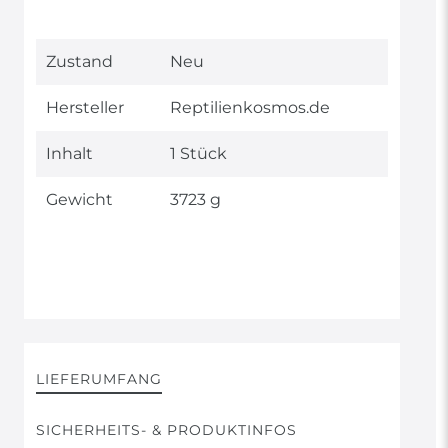
Technisches
Wert
Zustand
Neu
Merkmal
Hersteller
Reptilienkosmos.de
Inhalt
1 Stück
Gewicht
3723 g
LIEFERUMFANG
SICHERHEITS- & PRODUKTINFOS