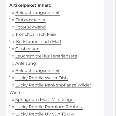
Artikelpaket Inhalt:
1 x
Beleuchtungseinheit
1 x
Einbaustrahler
1 x
Fotorückwand
1 x
Tronchos nach Maß
2 x
Korktunnel nach Maß
1 x
Glasbecken
1 x
Leuchtmittel für Terrariensets
1 x
Anleitung
1 x
Beleuchtungseinheit
1 x
Lucky Reptile Water Dish
1 x
Lucky Reptile Rankenpflanze Wilder
Wein
1 x
Sphagnum Moss Mini-Ziegel
1 x
Lucky Reptile Premium Rebholz
1 x
Lucky Reptile UV Sun T5 UV-