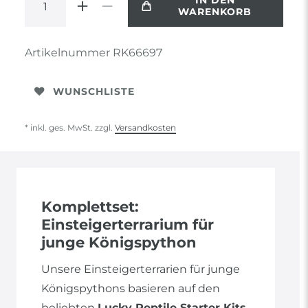
IN DEN
WARENKORB
Artikelnummer
RK66697
WUNSCHLISTE
* inkl. ges. MwSt. zzgl.
Versandkosten
Komplettset:
Einsteigerterrarium für
junge Königspython
Unsere Einsteigerterrarien für junge
Königspythons basieren auf den
beliebten
Lucky Reptile Starter Kits
.