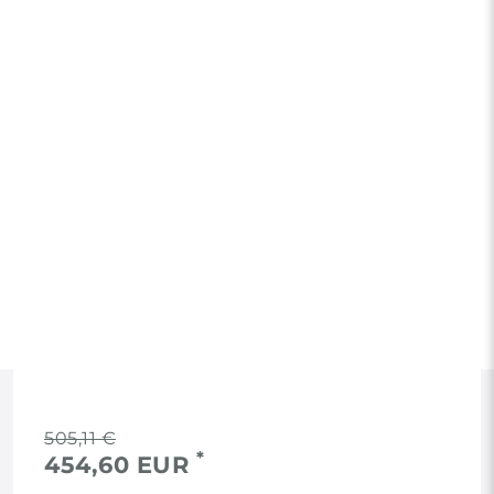
RECHTLICHES
505,11 €
*
454,60 EUR
AGB