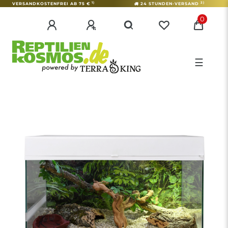
1)
2)
VERSANDKOSTENFREI AB 75 €
24 STUNDEN-VERSAND
0
☰