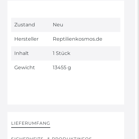
Technisches
Wert
Zustand
Neu
Merkmal
Hersteller
Reptilienkosmos.de
Inhalt
1 Stück
Gewicht
13455 g
LIEFERUMFANG