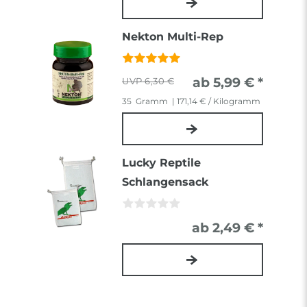
Nekton Multi-Rep
ab 5,99 € *
6,30 €
35
Gramm
| 171,14 € / Kilogramm
Lucky Reptile
Schlangensack
ab 2,49 € *