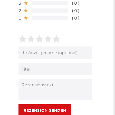
3
0
2
0
1
0
Bewertungssterne
1
2
3
4
5
von
von
von
von
von
5
5
5
5
5
Ihr
Platzhalter
Bewertungssternen
Bewertungssternen
Bewertungsstern
Bewertungsster
Bewertungsst
Anzeigename
(optional)
Titel
Rezensionstext
REZENSION SENDEN