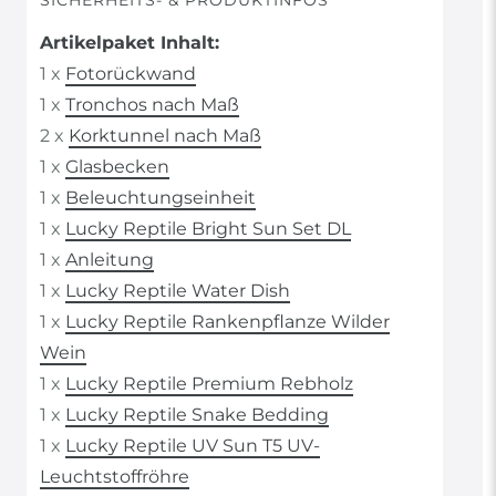
SICHERHEITS- & PRODUKTINFOS
Artikelpaket Inhalt:
1 x
Fotorückwand
1 x
Tronchos nach Maß
2 x
Korktunnel nach Maß
1 x
Glasbecken
1 x
Beleuchtungseinheit
1 x
Lucky Reptile Bright Sun Set DL
1 x
Anleitung
1 x
Lucky Reptile Water Dish
1 x
Lucky Reptile Rankenpflanze Wilder
Wein
1 x
Lucky Reptile Premium Rebholz
1 x
Lucky Reptile Snake Bedding
1 x
Lucky Reptile UV Sun T5 UV-
Leuchtstoffröhre