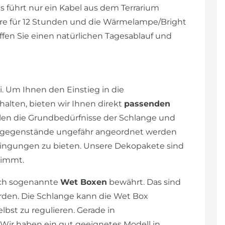
 führt nur ein Kabel aus dem Terrarium
hre für 12 Stunden und die Wärmelampe/Bright
affen Sie einen natürlichen Tagesablauf und
. Um Ihnen den Einstieg in die
alten, bieten wir Ihnen direkt
passenden
llen die Grundbedürfnisse der Schlange und
ngsgegenstände ungefähr angeordnet werden
dingungen zu bieten. Unsere Dekopakete sind
stimmt.
ich sogenannte
Wet Boxen
bewährt. Das sind
rden. Die Schlange kann die Wet Box
lbst zu regulieren. Gerade in
Wir haben ein gut geeignetes Modell in