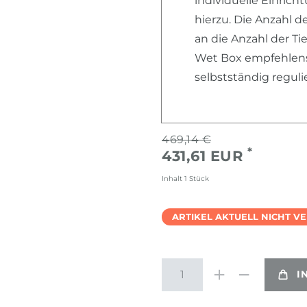
individuelle Einric
hierzu. Die Anzahl d
an die Anzahl der Ti
Wet Box empfehlensw
selbstständig regul
469,14 €
*
431,61 EUR
Inhalt
1
Stück
ARTIKEL AKTUELL NICHT V
I