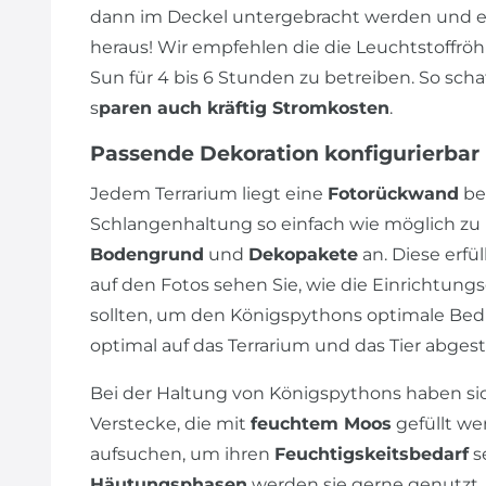
dann im Deckel untergebracht werden und es
heraus! Wir empfehlen die die Leuchtstoffrö
Sun für 4 bis 6 Stunden zu betreiben. So sch
s
paren auch kräftig Stromkosten
.
Passende Dekoration konfigurierbar
Jedem Terrarium liegt eine
Fotorückwand
bei
Schlangenhaltung so einfach wie möglich zu h
Bodengrund
und
Dekopakete
an. Diese erfü
auf den Fotos sehen Sie, wie die Einrichtu
sollten, um den Königspythons optimale Be
optimal auf das Terrarium und das Tier abge
Bei der Haltung von Königspythons haben s
Verstecke, die mit
feuchtem Moos
gefüllt we
aufsuchen, um ihren
Feuchtigskeitsbedarf
se
Häutungsphasen
werden sie gerne genutzt. 