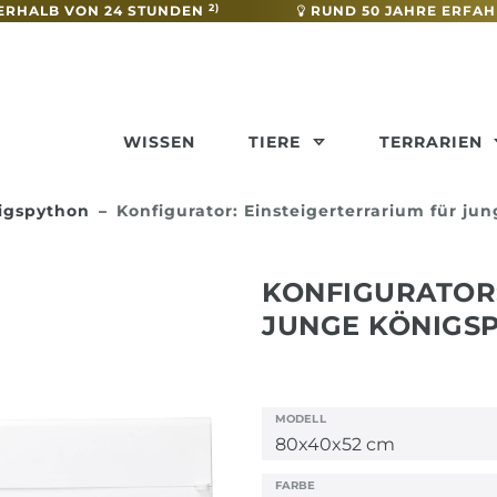
2)
ERHALB VON 24 STUNDEN
RUND 50 JAHRE ERFA
WISSEN
TIERE
TERRARIEN
nigspython
Konfigurator: Einsteigerterrarium für ju
KONFIGURATOR:
JUNGE KÖNIGS
MODELL
FARBE