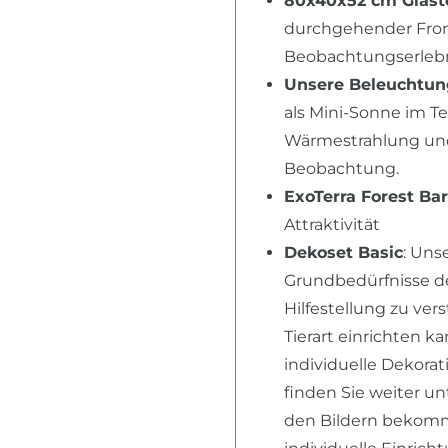
80x40x52 cm Glast
durchgehender Fron
Beobachtungserlebni
Unsere Beleuchtu
als Mini-Sonne im T
Wärmestrahlung und 
Beobachtung.
ExoTerra Forest Ba
Attraktivität
Dekoset Basic
: Un
Grundbedürfnisse der
Hilfestellung zu ver
Tierart einrichten k
individuelle Dekora
finden Sie weiter u
den Bildern bekomme