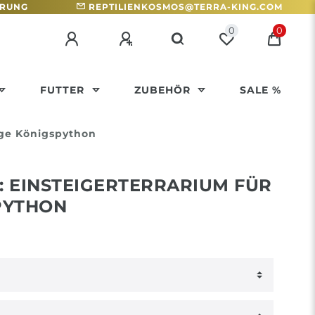
HRUNG
REPTILIENKOSMOS@TERRA-KING.COM
0
0
FUTTER
ZUBEHÖR
SALE %
nge Königspython
 EINSTEIGERTERRARIUM FÜR
PYTHON