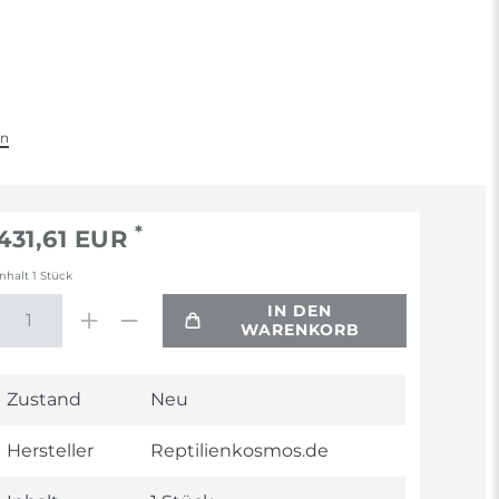
en
*
431,61 EUR
Inhalt
1
Stück
IN DEN
WARENKORB
Technisches
Wert
Zustand
Neu
Merkmal
Hersteller
Reptilienkosmos.de