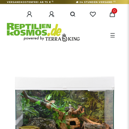
1)
2)
VERSANDKOSTENFREI AB 75 €
24 STUNDEN-VERSAND
0
☰