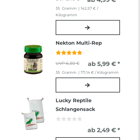
35
Gramm
| 142,57 € /
Kilogramm
Nekton Multi-Rep
ab 5,99 € *
6,30 €
35
Gramm
| 171,14 € / Kilogramm
Lucky Reptile
Schlangensack
ab 2,49 € *