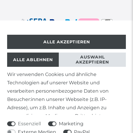
ALLE AKZEPTIEREN
© Copyright 2026 | Alle Rechte vorbehalten.
AUSWAHL
ALLE ABLEHNEN
AKZEPTIEREN
Wir verwenden Cookies und ähnliche
1) Gilt nicht für Sendungen mit Futterinsekten,
Technologien auf unserer Website und
Lebendpflanzen, Frostfutter oder lebende Tiere, sowie
Lieferungen per Spedition
verarbeiten personenbezogene Daten von
Besucher:innen unserer Webseite (z.B. IP-
2) gilt für sofort lieferbare Artikel und Produkte die keine
gesonderte Versandregelung besitzen.
Adresse), um z.B. Inhalte und Anzeigen zu
personalisieren, Medien von Drittanbietern
Soweit nicht anders genannt, basieren alle
Essenziell
Marketing
einzubinden oder Zugriffe auf unsere Website zu
Prozentangaben von Sonderangeboten auf die Ersparnis
gegenüber der UVP des Herstellers.
Externe Medien
PayPal
analysieren. Die Datenverarbeitung erfolgt erst