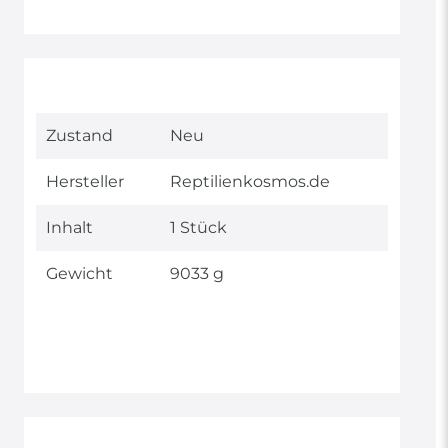
Technisches
Wert
Zustand
Neu
Merkmal
Hersteller
Reptilienkosmos.de
Inhalt
1 Stück
Gewicht
9033 g