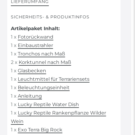
LIEFERUMFANG
SICHERHEITS- & PRODUKTINFOS
Artikelpaket Inhalt:
1 x
Fotorückwand
1 x
Einbaustrahler
1 x
Tronchos nach Maß
2 x
Korktunnel nach Maß
1 x
Glasbecken
1 x
Leuchtmittel für Terrariensets
1 x
Beleuchtungseinheit
1 x
Anleitung
1 x
Lucky Reptile Water Dish
1 x
Lucky Reptile Rankenpflanze Wilder
Wein
1 x
Exo Terra Big Rock