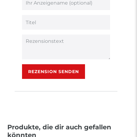
5
5
5
5
5
Ihr
Platzhalter
Bewertungssternen
Bewertungssternen
Bewertungsstern
Bewertungsster
Bewertungsst
Anzeigename
(optional)
Titel
Rezensionstext
REZENSION SENDEN
Produkte, die dir auch gefallen
könnten