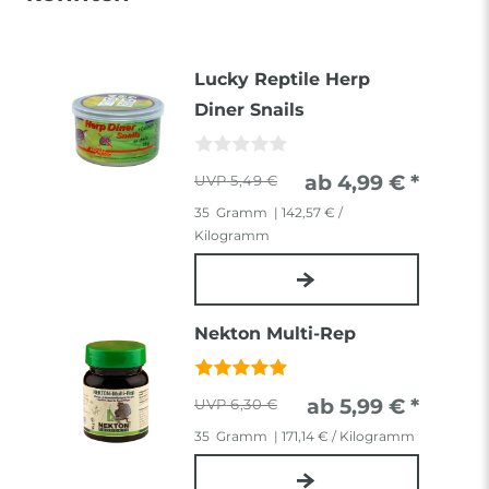
Lucky Reptile Herp
Diner Snails
ab 4,99 € *
5,49 €
35
Gramm
| 142,57 € /
Kilogramm
Nekton Multi-Rep
ab 5,99 € *
6,30 €
35
Gramm
| 171,14 € / Kilogramm