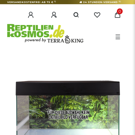
1)
2)
VERSANDKOSTENFREI AB 75 €
24 STUNDEN-VERSAND
0
☰