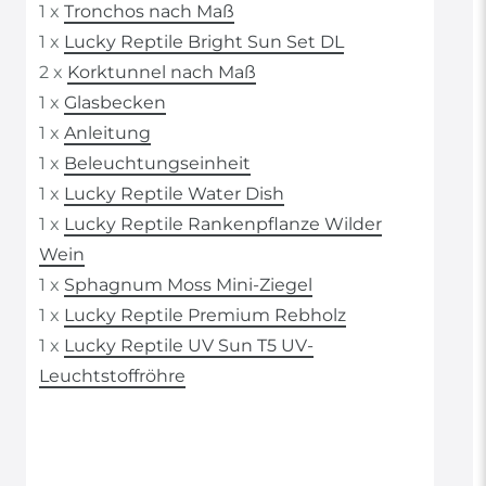
1 x
Tronchos nach Maß
1 x
Lucky Reptile Bright Sun Set DL
2 x
Korktunnel nach Maß
1 x
Glasbecken
1 x
Anleitung
1 x
Beleuchtungseinheit
1 x
Lucky Reptile Water Dish
1 x
Lucky Reptile Rankenpflanze Wilder
Wein
1 x
Sphagnum Moss Mini-Ziegel
1 x
Lucky Reptile Premium Rebholz
1 x
Lucky Reptile UV Sun T5 UV-
Leuchtstoffröhre