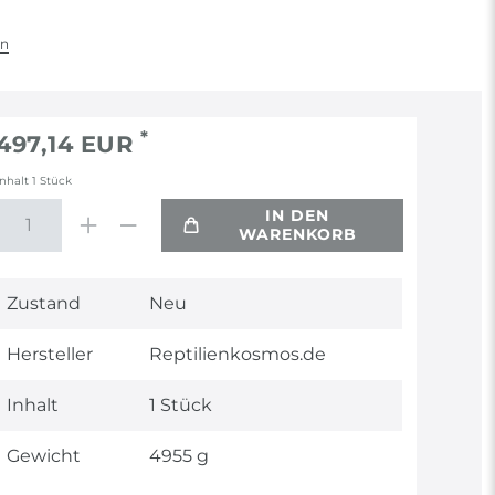
en
*
497,14 EUR
Inhalt
1
Stück
IN DEN
WARENKORB
Technisches
Wert
Zustand
Neu
Merkmal
Hersteller
Reptilienkosmos.de
Inhalt
1 Stück
Gewicht
4955 g