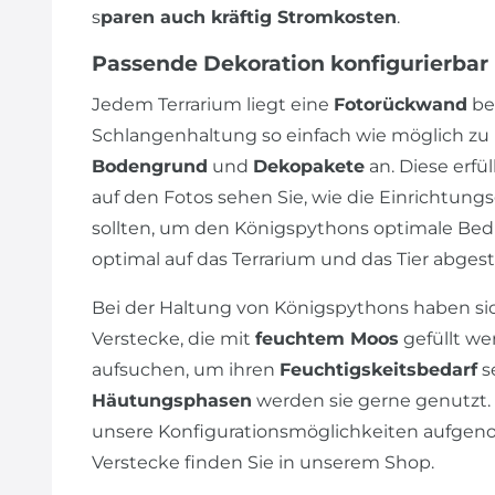
s
paren auch kräftig Stromkosten
.
Passende Dekoration konfigurierbar
Jedem Terrarium liegt eine
Fotorückwand
bei
Schlangenhaltung so einfach wie möglich zu h
Bodengrund
und
Dekopakete
an. Diese erfü
auf den Fotos sehen Sie, wie die Einrichtu
sollten, um den Königspythons optimale Be
optimal auf das Terrarium und das Tier abge
Bei der Haltung von Königspythons haben s
Verstecke, die mit
feuchtem Moos
gefüllt we
aufsuchen, um ihren
Feuchtigskeitsbedarf
se
Häutungsphasen
werden sie gerne genutzt. 
unsere Konfigurationsmöglichkeiten aufgen
Verstecke finden Sie in unserem Shop.