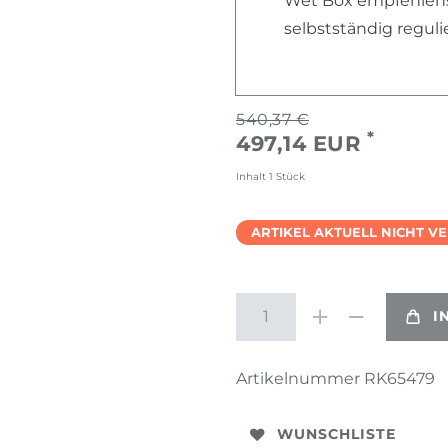
Wet Box empfehlensw
selbstständig regul
540,37 €
*
497,14 EUR
Inhalt
1
Stück
ARTIKEL AKTUELL NICHT V
I
Artikelnummer
RK65479
WUNSCHLISTE