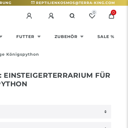
HRUNG
REPTILIENKOSMOS@TERRA-KING.COM
0
0
FUTTER
ZUBEHÖR
SALE %
nge Königspython
 EINSTEIGERTERRARIUM FÜR
PYTHON