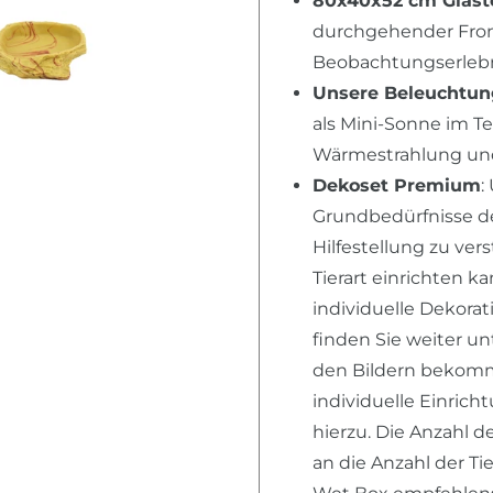
80x40x52 cm Glast
durchgehender Fron
Beobachtungserlebni
Unsere Beleuchtu
als Mini-Sonne im T
Wärmestrahlung und 
Dekoset Premium
:
Grundbedürfnisse der
Hilfestellung zu ver
Tierart einrichten k
individuelle Dekora
finden Sie weiter u
den Bildern bekomme
individuelle Einric
hierzu. Die Anzahl d
an die Anzahl der Ti