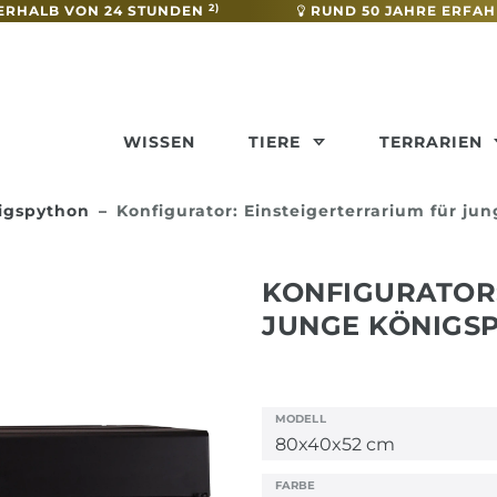
2)
ERHALB VON 24 STUNDEN
RUND 50 JAHRE ERFA
WISSEN
TIERE
TERRARIEN
nigspython
Konfigurator: Einsteigerterrarium für ju
KONFIGURATOR:
JUNGE KÖNIGS
MODELL
FARBE