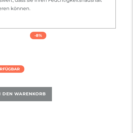
ert, dass sie ihren Feuchtigkeitshaushalt
ieren können.
-8%
ERFÜGBAR
N DEN WARENKORB