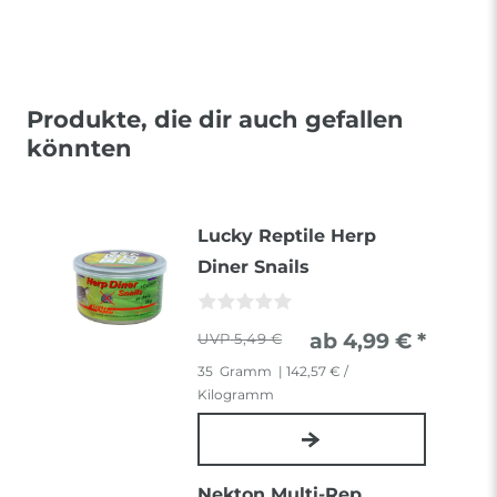
Produkte, die dir auch gefallen
könnten
Lucky Reptile Herp
Diner Snails
ab 4,99 € *
5,49 €
35
Gramm
| 142,57 € /
Kilogramm
Nekton Multi-Rep