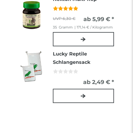
ab 5,99 € *
6,30 €
35
Gramm
| 171,14 € / Kilogramm
Lucky Reptile
Schlangensack
ab 2,49 € *