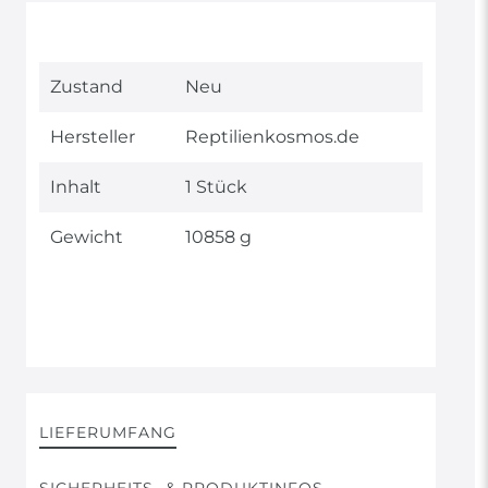
Technisches
Wert
Zustand
Neu
Merkmal
Hersteller
Reptilienkosmos.de
Inhalt
1 Stück
Gewicht
10858 g
LIEFERUMFANG