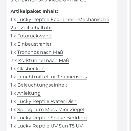
SICHERHEITS- & PRODUKTINFOS
Artikelpaket Inhalt:
1 x
Lucky Reptile Eco Timer - Mechanische
24h Zeitschaltuhr
1 x
Fotorückwand
1 x
Einbaustrahler
1 x
Tronchos nach Maß
2 x
Korktunnel nach Maß
1 x
Glasbecken
1 x
Leuchtmittel für Terrariensets
1 x
Beleuchtungseinheit
1 x
Anleitung
1 x
Lucky Reptile Water Dish
1 x
Sphagnum Moss Mini-Ziegel
1 x
Lucky Reptile Snake Bedding
1 x
Lucky Reptile UV Sun T5 UV-