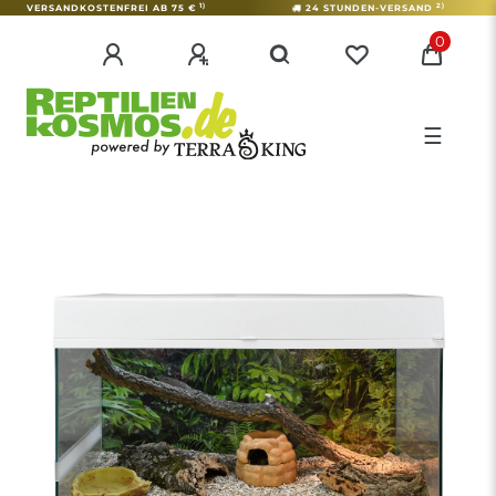
1)
2)
VERSANDKOSTENFREI AB 75 €
24 STUNDEN-VERSAND
0
☰