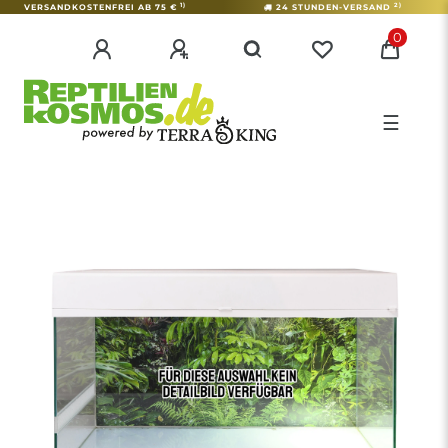
1)
2)
VERSANDKOSTENFREI AB 75 €
24 STUNDEN-VERSAND
0
☰