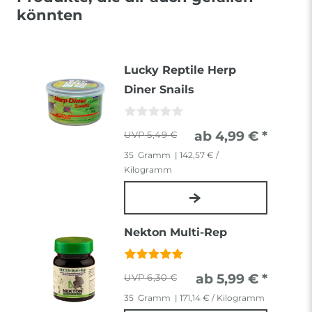
könnten
Lucky Reptile Herp
Diner Snails
ab 4,99 € *
5,49 €
35
Gramm
| 142,57 € /
Kilogramm
Nekton Multi-Rep
ab 5,99 € *
6,30 €
35
Gramm
| 171,14 € / Kilogramm