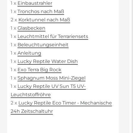
1 x
Einbaustrahler
1 x
Tronchos nach Maß
2 x
Korktunnel nach Maß
1 x
Glasbecken
1 x
Leuchtmittel für Terrariensets
1 x
Beleuchtungseinheit
1 x
Anleitung
1 x
Lucky Reptile Water Dish
1 x
Exo Terra Big Rock
1 x
Sphagnum Moss Mini-Ziegel
1 x
Lucky Reptile UV Sun T5 UV-
Leuchtstoffröhre
2 x
Lucky Reptile Eco Timer - Mechanische
24h Zeitschaltuhr