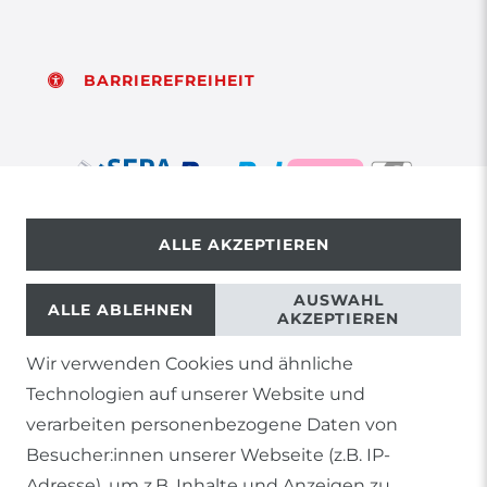
BARRIEREFREIHEIT
ALLE AKZEPTIEREN
© Copyright 2026 | Alle Rechte vorbehalten.
AUSWAHL
ALLE ABLEHNEN
AKZEPTIEREN
Wir verwenden Cookies und ähnliche
1) Gilt nicht für Sendungen mit Futterinsekten,
Technologien auf unserer Website und
Lebendpflanzen, Frostfutter oder lebende Tiere, sowie
Lieferungen per Spedition
verarbeiten personenbezogene Daten von
Besucher:innen unserer Webseite (z.B. IP-
2) gilt für sofort lieferbare Artikel und Produkte die keine
gesonderte Versandregelung besitzen.
Adresse), um z.B. Inhalte und Anzeigen zu