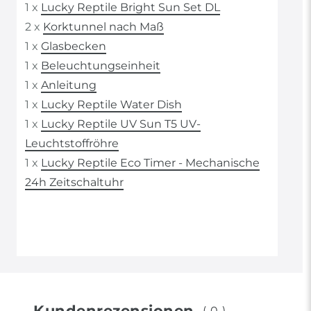
1 x
Lucky Reptile Bright Sun Set DL
2 x
Korktunnel nach Maß
1 x
Glasbecken
1 x
Beleuchtungseinheit
1 x
Anleitung
1 x
Lucky Reptile Water Dish
1 x
Lucky Reptile UV Sun T5 UV-
Leuchtstoffröhre
1 x
Lucky Reptile Eco Timer - Mechanische
24h Zeitschaltuhr
Kundenrezensionen
(0)