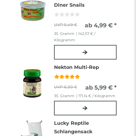
Diner Snails
ab 4,99 € *
5,49 €
35
Gramm
| 142,57 € /
Kilogramm
Nekton Multi-Rep
ab 5,99 € *
6,30 €
35
Gramm
| 171,14 € / Kilogramm
Lucky Reptile
Schlangensack