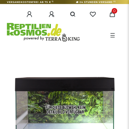
1)
2)
VERSANDKOSTENFREI AB 75 €
24 STUNDEN-VERSAND
0
☰