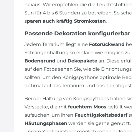
heraus! Wir empfehlen die die Leuchtstoffrö
Sun für 4 bis 6 Stunden zu betreiben. So sch
s
paren auch kräftig Stromkosten
.
Passende Dekoration konfigurierbar
Jedem Terrarium liegt eine
Fotorückwand
bei
Schlangenhaltung so einfach wie möglich zu h
Bodengrund
und
Dekopakete
an. Diese erfü
auf den Fotos sehen Sie, wie die Einrichtu
sollten, um den Königspythons optimale Be
optimal auf das Terrarium und das Tier abge
Bei der Haltung von Königspythons haben s
Verstecke, die mit
feuchtem Moos
gefüllt we
aufsuchen, um ihren
Feuchtigskeitsbedarf
se
Häutungsphasen
werden sie gerne genutzt. 
unsere Konfigurationsmöglichkeiten aufgen