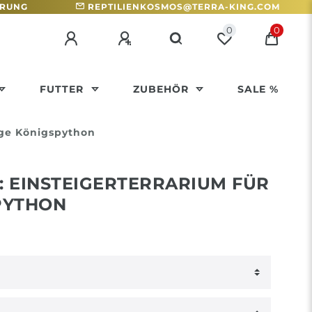
HRUNG
REPTILIENKOSMOS@TERRA-KING.COM
0
0
FUTTER
ZUBEHÖR
SALE %
nge Königspython
 EINSTEIGERTERRARIUM FÜR
PYTHON