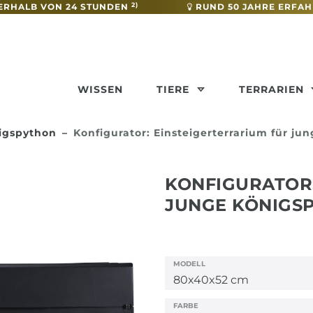
2)
ERHALB VON 24 STUNDEN
RUND 50 JAHRE ERFA
WISSEN
TIERE
TERRARIEN
nigspython
Konfigurator: Einsteigerterrarium für ju
KONFIGURATOR:
JUNGE KÖNIGS
MODELL
FARBE