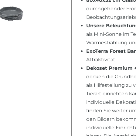
80x40x52 cm Glast
durchgehender Fron
Beobachtungserlebni
Unsere Beleuchtu
als Mini-Sonne im T
Wärmestrahlung und 
ExoTerra Forest Ba
Attraktivität
Dekoset Premium 
decken die Grundbedü
als Hilfestellung zu
Tierart einrichten k
individuelle Dekora
finden Sie weiter u
den Bildern bekomme
individuelle Einric