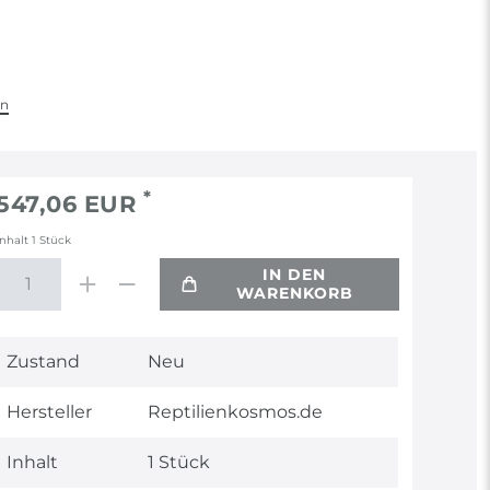
en
*
547,06 EUR
Inhalt
1
Stück
IN DEN
WARENKORB
Technisches
Wert
Zustand
Neu
Merkmal
Hersteller
Reptilienkosmos.de
Inhalt
1 Stück