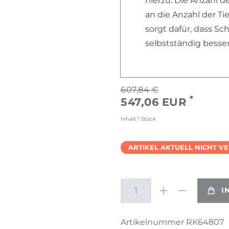
hierzu. Die Anzahl d
an die Anzahl der T
sorgt dafür, dass S
selbstständig besse
607,84 €
*
547,06 EUR
Inhalt
1
Stück
ARTIKEL AKTUELL NICHT V
I
Artikelnummer
RK64807