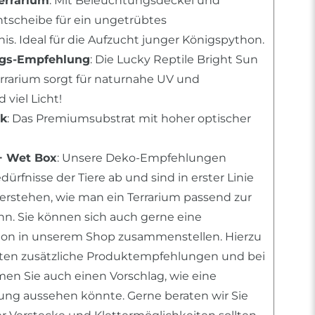
errarium
: Mit Beleuchtungsdeckel und
tscheibe für ein ungetrübtes
s. Ideal für die Aufzucht junger Königspython.
ngs-Empfehlung
: Die Lucky Reptile Bright Sun
errarium sorgt für naturnahe UV und
viel Licht!
rk
: Das Premiumsubstrat mit hoher optischer
+ Wet Box
: Unsere Deko-Empfehlungen
rfnisse der Tiere ab und sind in erster Linie
 verstehen, wie man ein Terrarium passend zur
ann. Sie können sich auch gerne eine
tion in unserem Shop zusammenstellen. Hierzu
nten zusätzliche Produktempfehlungen und bei
n Sie auch einen Vorschlag, wie eine
htung aussehen könnte. Gerne beraten wir Sie