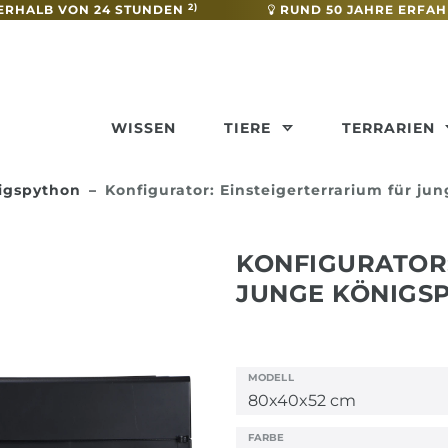
2)
ERHALB VON 24 STUNDEN
RUND 50 JAHRE ERFA
WISSEN
TIERE
TERRARIEN
nigspython
Konfigurator: Einsteigerterrarium für ju
KONFIGURATOR:
JUNGE KÖNIGS
MODELL
FARBE