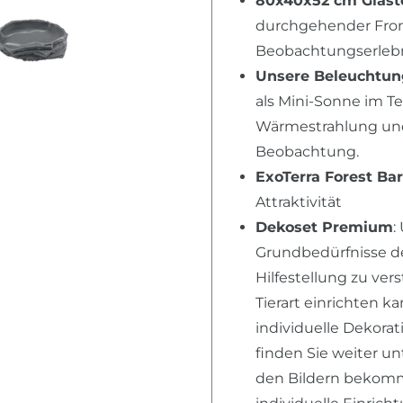
80x40x52 cm Glast
durchgehender Fron
Beobachtungserlebni
Unsere Beleuchtu
als Mini-Sonne im T
Wärmestrahlung und 
Beobachtung.
ExoTerra Forest Ba
Attraktivität
Dekoset Premium
:
Grundbedürfnisse der
Hilfestellung zu ver
Tierart einrichten k
individuelle Dekora
finden Sie weiter u
den Bildern bekomme