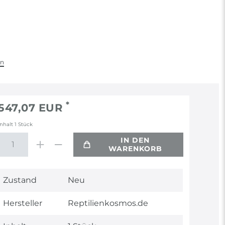
en
*
547,07 EUR
Inhalt
1
Stück
IN DEN
WARENKORB
Technisches
Wert
Zustand
Neu
Merkmal
Hersteller
Reptilienkosmos.de