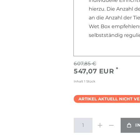
individuelle Einric
hierzu. Die Anzahl d
an die Anzahl der Ti
Wet Box empfehlensw
selbstständig regul
607,85 €
*
547,07 EUR
Inhalt
1
Stück
ARTIKEL AKTUELL NICHT V
I