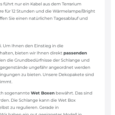
 führt nur ein Kabel aus dem Terrarium
hre für 12 Stunden und die Wärmelampe/Bright
affen Sie einen natürlichen Tagesablauf und
. Um Ihnen den Einstieg in die
alten, bieten wir Ihnen direkt
passenden
llen die Grundbedürfnisse der Schlange und
ngsgegenstände ungefähr angeordnet werden
dingungen zu bieten. Unsere Dekopakete sind
stimmt.
ich sogenannte
Wet Boxen
bewährt. Das sind
rden. Die Schlange kann die Wet Box
lbst zu regulieren. Gerade in
Wir haben ein gut geeignetes Modell in