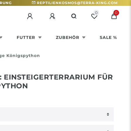
HRUNG
REPTILIENKOSMOS@TERRA-KING.COM
0
0
FUTTER
ZUBEHÖR
SALE %
nge Königspython
 EINSTEIGERTERRARIUM FÜR
PYTHON