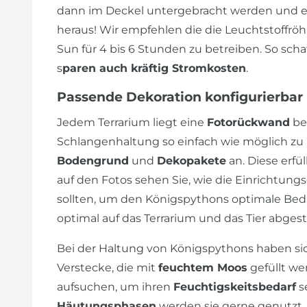
dann im Deckel untergebracht werden und es
heraus! Wir empfehlen die die Leuchtstoffrö
Sun für 4 bis 6 Stunden zu betreiben. So sch
s
paren auch kräftig Stromkosten
.
Passende Dekoration konfigurierbar
Jedem Terrarium liegt eine
Fotorückwand
bei
Schlangenhaltung so einfach wie möglich zu h
Bodengrund
und
Dekopakete
an. Diese erfü
auf den Fotos sehen Sie, wie die Einrichtu
sollten, um den Königspythons optimale Be
optimal auf das Terrarium und das Tier abge
Bei der Haltung von Königspythons haben s
Verstecke, die mit
feuchtem Moos
gefüllt we
aufsuchen, um ihren
Feuchtigskeitsbedarf
se
Häutungsphasen
werden sie gerne genutzt. 