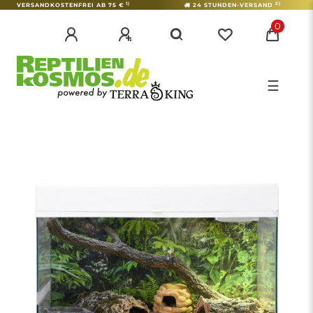
1)
2)
VERSANDKOSTENFREI AB 75 €
24 STUNDEN-VERSAND
0
☰