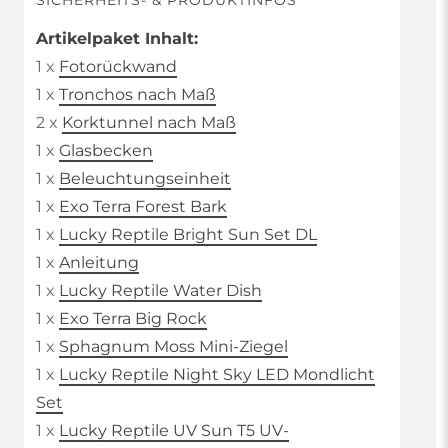
SICHERHEITS- & PRODUKTINFOS
Artikelpaket Inhalt:
1 x
Fotorückwand
1 x
Tronchos nach Maß
2 x
Korktunnel nach Maß
1 x
Glasbecken
1 x
Beleuchtungseinheit
1 x
Exo Terra Forest Bark
1 x
Lucky Reptile Bright Sun Set DL
1 x
Anleitung
1 x
Lucky Reptile Water Dish
1 x
Exo Terra Big Rock
1 x
Sphagnum Moss Mini-Ziegel
1 x
Lucky Reptile Night Sky LED Mondlicht
Set
1 x
Lucky Reptile UV Sun T5 UV-