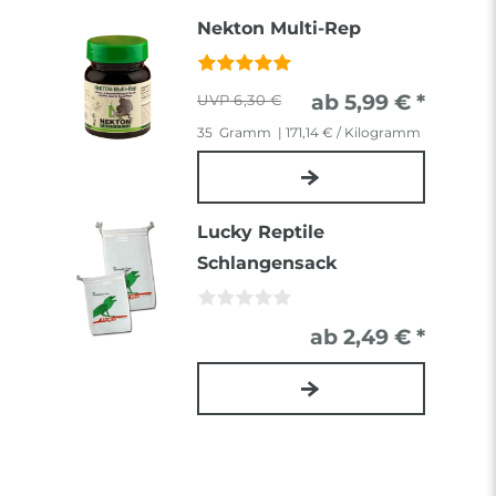
Nekton Multi-Rep
ab 5,99 € *
6,30 €
35
Gramm
| 171,14 € / Kilogramm
Lucky Reptile
Schlangensack
ab 2,49 € *