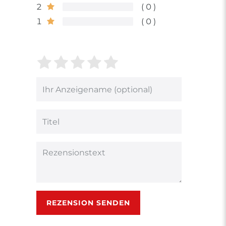
2
0
1
0
Bewertungssterne
1
2
3
4
5
von
von
von
von
von
5
5
5
5
5
Ihr
Platzhalter
Bewertungssternen
Bewertungssternen
Bewertungsstern
Bewertungsster
Bewertungsst
Anzeigename
(optional)
Titel
Rezensionstext
REZENSION SENDEN