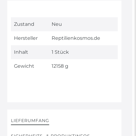
Technisches
Wert
Zustand
Neu
Merkmal
Hersteller
Reptilienkosmos.de
Inhalt
1 Stück
Gewicht
12158 g
LIEFERUMFANG